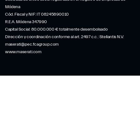
Módena
Cód. Fiscal y NIF: IT 08245890010
R.E.A. Módena 347990
Capital Social: 80.000.000 € totalmente desembolsado
Dirección y coordinación conforme al art. 2497 c.c.: Stellantis N.V.
maserati@pec.fcagroup.com
www.maserati.com