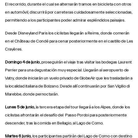
El recorrido, durante el cual se alternarán tramos en bicicleta con otros
en automóvil, discurrirá por carreteras cuidadosamente seleccionadas,
permitiendo a los participantes poder admirar espléndidos paisajes.
Desde Disneyland Paris los ciclistas llegarán a Reims, donde comerán
en el Château de Condé para cenar posteriormente en el castillo de Les
Crayères.
Domingo 4 de junio,
proseguirán el viaje tras visitar las bodegas Laurent
Perrier para una degustación muy especial. Llegarán al aeropuerto de
Vatry, donde iniciarán un vuelo privado de GlobeAir que les trasladarán a
la localidad italiana de Bolzano. Desde allí continuarán por San Vigilio di
Marebbe, donde pernoctarán.
Lunes 5 de junio,
la tercera etapa del tour llegará a los Alpes, donde los
ciclistas afrontarán el desafío del Passo Pordoi para posteriormente
descender, tras la comida en Bellagio, al Lago de Como.
Martes 6 junio,
los participantes partirán del Lago de Como con destino