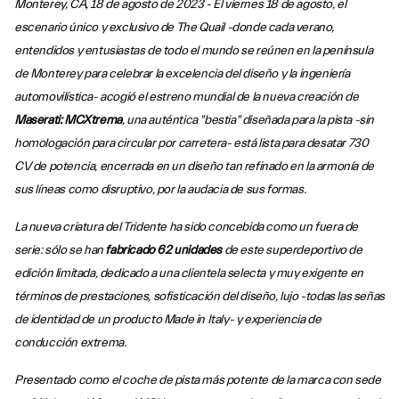
Monterey, CA, 18 de agosto de 2023 - El viernes 18 de agosto, el
escenario único y exclusivo de The Quail -donde cada verano,
entendidos y entusiastas de todo el mundo se reúnen en la península
de Monterey para celebrar la excelencia del diseño y la ingeniería
automovilística- acogió el estreno mundial de la nueva creación de
Maserati: MCXtrema
, una auténtica "bestia" diseñada para la pista -sin
homologación para circular por carretera- está lista para desatar 730
CV de potencia, encerrada en un diseño tan refinado en la armonía de
sus líneas como disruptivo, por la audacia de sus formas.
La nueva criatura del Tridente ha sido concebida como un fuera de
serie: sólo se han
fabricado 62 unidades
de este superdeportivo de
edición limitada, dedicado a una clientela selecta y muy exigente en
términos de prestaciones, sofisticación del diseño, lujo -todas las señas
de identidad de un producto Made in Italy- y experiencia de
conducción extrema.
Presentado como el coche de pista más potente de la marca con sede