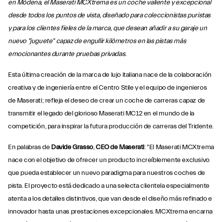
en Módena, el Maserati MCXtrema es un coche valiente y excepcional
desde todos los puntos de vista, diseñado para coleccionistas puristas
y para los clientes fieles de la marca, que desean añadir a su garaje un
nuevo "juguete" capaz de engullir kilómetros en las pistas más
emocionantes durante pruebas privadas.
Esta última creación de la marca de lujo italiana nace de la colaboración
creativa y de ingeniería entre el Centro Stile y el equipo de ingenieros
de Maserati; refleja el deseo de crear un coche de carreras capaz de
transmitir el legado del glorioso Maserati MC12 en el mundo de la
competición, para inspirar la futura producción de carreras del Tridente.
En palabras de
Davide Grasso
,
CEO de Maserati
: "El Maserati MCXtrema
nace con el objetivo de ofrecer un producto increíblemente exclusivo
que pueda establecer un nuevo paradigma para nuestros coches de
pista. El proyecto está dedicado a una selecta clientela especialmente
atenta a los detalles distintivos, que van desde el diseño más refinado e
innovador hasta unas prestaciones excepcionales. MCXtrema encarna