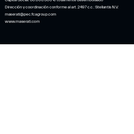
Capital Social: 80.000.000 € totalmente desembolsado
Dirección y coordinación conforme al art. 2497 c.c.: Stellantis N.V.
maserati@pec.fcagroup.com
www.maserati.com