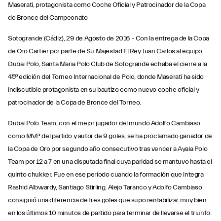
Maserati, protagonista como Coche Oficial y Patrocinador de la Copa
de Bronce del Campeonato
Sotogrande (Cádiz), 29 de Agosto de 2016 - Con la entrega de la Copa
de Oro Cartier por parte de Su Majestad El Rey Juan Carlos al equipo
Dubai Polo, Santa Maria Polo Club de Sotogrande echaba el cierre a la
45º edición del Torneo Internacional de Polo, donde Maserati ha sido
indiscutible protagonista en su bautizo como nuevo coche oficial y
patrocinador de la Copa de Bronce del Torneo.
Dubai Polo Team, con el mejor jugador del mundo Adolfo Cambiaso
como MVP del partido y autor de 9 goles, se ha proclamado ganador de
la Copa de Oro por segundo año consecutivo tras vencer a Ayala Polo
Team por 12 a 7 en una disputada final cuya paridad se mantuvo hasta el
quinto chukker. Fue en ese período cuando la formación que integra
Rashid Albwardy, Santiago Stirling, Alejo Taranco y Adolfo Cambiaso
consiguió una diferencia de tres goles que supo rentabilizar muy bien
en los últimos 10 minutos de partido para terminar de llevarse el triunfo.