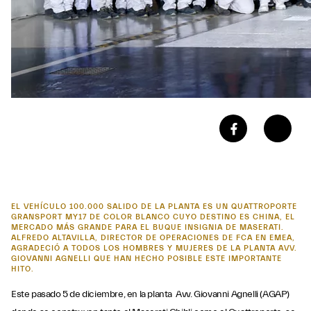
EL VEHÍCULO 100.000 SALIDO DE LA PLANTA ES UN QUATTROPORTE
GRANSPORT MY17 DE COLOR BLANCO CUYO DESTINO ES CHINA, EL
MERCADO MÁS GRANDE PARA EL BUQUE INSIGNIA DE MASERATI.
ALFREDO ALTAVILLA, DIRECTOR DE OPERACIONES DE FCA EN EMEA,
AGRADECIÓ A TODOS LOS HOMBRES Y MUJERES DE LA PLANTA AVV.
GIOVANNI AGNELLI QUE HAN HECHO POSIBLE ESTE IMPORTANTE
HITO.
Este pasado 5 de diciembre, en la planta Avv. Giovanni Agnelli (AGAP)