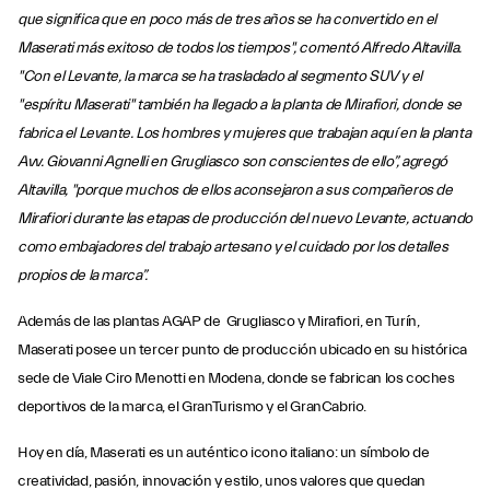
que significa que en poco más de tres años se ha convertido en el
Maserati más exitoso de todos los tiempos", comentó Alfredo Altavilla.
"Con el Levante, la marca se ha trasladado al segmento SUV y el
"espíritu Maserati" también ha llegado a la planta de Mirafiori, donde se
fabrica el Levante. Los hombres y mujeres que trabajan aquí en la planta
Avv. Giovanni Agnelli en Grugliasco son conscientes de ello”, agregó
Altavilla, "porque muchos de ellos aconsejaron a sus compañeros de
Mirafiori durante las etapas de producción del nuevo Levante, actuando
como embajadores del trabajo artesano y el cuidado por los detalles
propios de la marca”.
Además de las plantas AGAP de Grugliasco y Mirafiori, en Turín,
Maserati posee un tercer punto de producción ubicado en su histórica
sede de Viale Ciro Menotti en Modena, donde se fabrican los coches
deportivos de la marca, el GranTurismo y el GranCabrio.
Hoy en día, Maserati es un auténtico icono italiano: un símbolo de
creatividad, pasión, innovación y estilo, unos valores que quedan