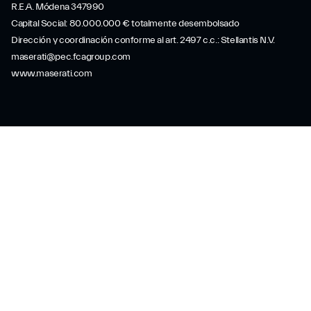
R.E.A. Módena 347990
Capital Social: 80.000.000 € totalmente desembolsado
Dirección y coordinación conforme al art. 2497 c.c.: Stellantis N.V.
maserati@pec.fcagroup.com
www.maserati.com