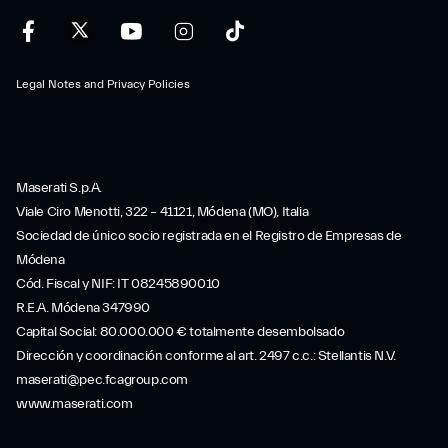
Legal Notes and Privacy Policies
Maserati S.p.A.
Viale Ciro Menotti, 322 – 41121, Módena (MO), Italia
Sociedad de único socio registrada en el Registro de Empresas de
Módena
Cód. Fiscal y NIF: IT 08245890010
R.E.A. Módena 347990
Capital Social: 80.000.000 € totalmente desembolsado
Dirección y coordinación conforme al art. 2497 c.c.: Stellantis N.V.
maserati@pec.fcagroup.com
www.maserati.com