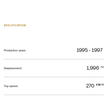
SPECIFICATION
1995 - 1997
Production years
1,996
cc
Displacement
270
KM/H
Top speed