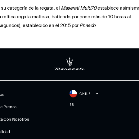
su categoría de la regata, el
Maserati Multi70
establece asimism
a mítica regata maltesa, batiendo por poco más de 10 horas al
1 segundos), establecido en el 2015 por
Phaedo
.
CHILE
gos
ES
De Prensa
ta Con Nosotros
ilidad