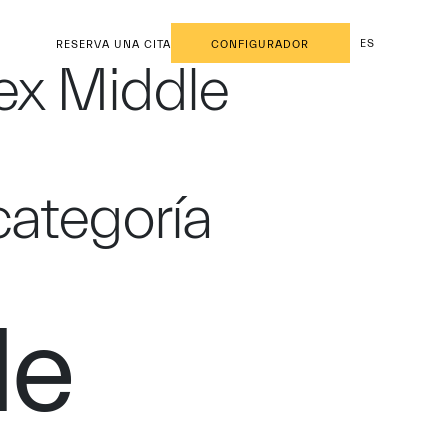
ES
RESERVA UNA CITA
CONFIGURADOR
lex Middle
categoría
de