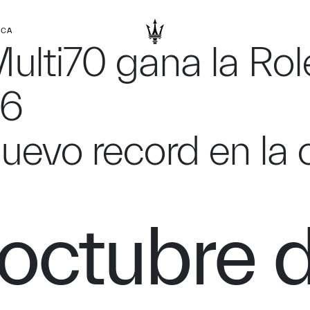
RCA
Multi70 gana la Ro
16
uevo record en la 
octubre 