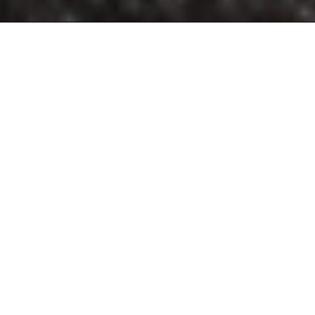
DISEÑANDO UN
ESTILO DE VIDA
LA INNOVACIÓN NOS IMPULSA A AVANZAR Y A CREAR
EXPERIENCIAS ÚNICAS QUE INSPIREN A LOS AMANTES
DE MASERATI DE TODAS LAS GENERACIONES. DESDE
SUS INICIOS, EL TRIDENTE SIEMPRE HA CONFIADO EN EL
PODER DE LA
COLABORACIÓN. MEDIANTE ALIANZAS, MASERATI LLEVA
LA EMOCIÓN A
OTRO NIVEL PARA OFRECER LA ESENCIA MÁS PURA Y
COMPLETA DEL ESTILO
DE VIDA DE LUJO ITALIANO.