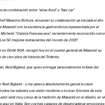
rfecta combinación entre
“slow food” y “fast car”
ef Massimo Bottura, renuevan su colaboración ya iniciada el año
e Maserati con la excelencia gastronómica representada por el
as Michelin "Osteria Francescana", recientemente reconocido como
"Los 50 mejores restaurantes del mundo de 2016".
 su Ghibli SQ4, recogió hoy en el cuartel general de Maserati su
de cien años de historia del Tridente.
ti, Reid Bigland, que quiso entregar personalmente la llave del
dijo Reid Bigland - y me parece absolutamente genial la clave
todos los sabores una visión moderna o incluso futurista de esta
 esto está muy cerca de la tradición de Maserati en el diseño, en el
dos aquí en Italia. Son coches capaces de desencadenar emociones