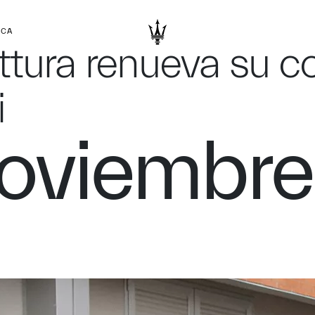
RCA
tura renueva su c
i
noviembre