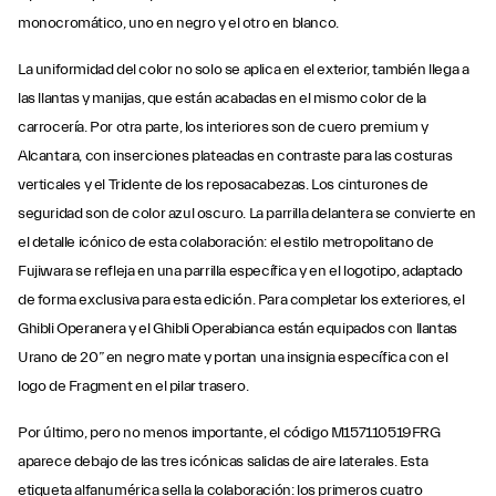
monocromático, uno en negro y el otro en blanco.
La uniformidad del color no solo se aplica en el exterior, también llega a
las llantas y manijas, que están acabadas en el mismo color de la
carrocería. Por otra parte, los interiores son de cuero premium y
Alcantara, con inserciones plateadas en contraste para las costuras
verticales y el Tridente de los reposacabezas. Los cinturones de
seguridad son de color azul oscuro. La parrilla delantera se convierte en
el detalle icónico de esta colaboración: el estilo metropolitano de
Fujiwara se refleja en una parrilla específica y en el logotipo, adaptado
de forma exclusiva para esta edición. Para completar los exteriores, el
Ghibli Operanera y el Ghibli Operabianca están equipados con llantas
Urano de 20” en negro mate y portan una insignia específica con el
logo de Fragment en el pilar trasero.
Por último, pero no menos importante, el código M157110519FRG
aparece debajo de las tres icónicas salidas de aire laterales. Esta
etiqueta alfanumérica sella la colaboración: los primeros cuatro