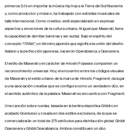
primeros DJ’s en importar la música hip hop a la Tierra del Sol Naciente
y, como productor y músico, ha trabajado con estrellas musicales de
talla internacional. Como creativo, está especializado en expresar
aspectos y emociones de la cultura urbana. Al igual que Maserati, tiene
la capacidad de derribar barreras y ser audaz. Bajo el espíritu del
concepto “ITANJI”, un término japonés que significa la unión del diseño
italiano y la perfección japonesa, nacieron Operabianca y Operanera.
El estilo de Maserati y el carácter de Hiroshi Fuijwara comparten un
reconocimiento universal. Hoy, el encuentro entre los códigos visuales
de Maserati y el estilo urbano de la marca de Hiroshi, Fragment, da lugar
a una asociación creativa que se configura como un verdadero dúo, en
el sentido auténtico de la palabra: Maserati se encuentra con Fragment.
Una canción sobre ruedas, basada en la berlina deportiva Ghibli con
acabado Granlusso y creada en dos estilos exclusivos, de la que se
comercializarán un total de 175 vehículos para distribución global: Ghibli
Operanera y Ghibli Operabianca. Ambos constituyen un dúo