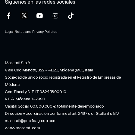
Síguenos en las redes sociales
Legal Notes and Privacy Policies
Maserati S.p.A.
Viale Ciro Menotti, 322 – 41121, Módena (MO), Italia
Sociedad de único socio registrada en el Registro de Empresas de
Módena
Cód. Fiscal y NIF: IT 08245890010
R.E.A. Módena 347990
Capital Social: 80.000.000 € totalmente desembolsado
Dirección y coordinación conforme al art. 2497 c.c.: Stellantis N.V.
maserati@pec.fcagroup.com
www.maserati.com