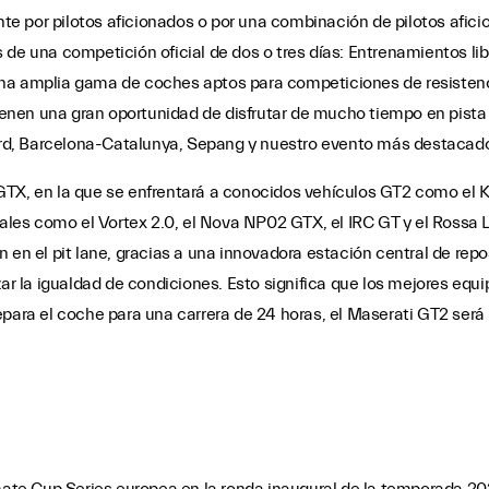
e por pilotos aficionados o por una combinación de pilotos afici
de una competición oficial de dos o tres días: Entrenamientos libr
 a una amplia gama de coches aptos para competiciones de resisten
tienen una gran oportunidad de disfrutar de mucho tiempo en pista 
rd, Barcelona-Catalunya, Sepang y nuestro evento más destacado
GTX, en la que se enfrentará a conocidos vehículos GT2 como el 
es como el Vortex 2.0, el Nova NP02 GTX, el IRC GT y el Rossa LM
 en el pit lane, gracias a una innovadora estación central de repo
zar la igualdad de condiciones. Esto significa que los mejores equi
epara el coche para una carrera de 24 horas, el Maserati GT2 ser