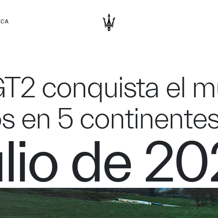
RCA
GT2 conquista el 
 en 5 continente
ulio de 2