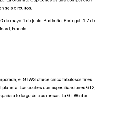
025. La Ultimate Cup Series es una competición
n seis circuitos.
 30 de mayo-1 de junio: Portimão, Portugal. 4-7 de
card, Francia.
temporada, el GTWS ofrece cinco fabulosos fines
l planeta. Los coches con especificaciones GT2,
España a lo largo de tres meses. La GT Winter