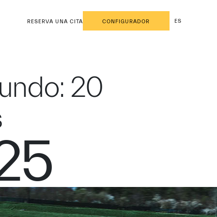
ES
RESERVA UNA CITA
CONFIGURADOR
mundo: 20
s
025