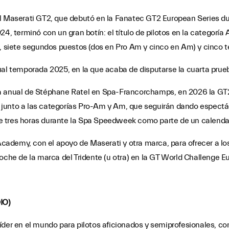
l Maserati GT2, que debutó en la Fanatec GT2 European Series dur
4, terminó con un gran botín: el título de pilotos en la categoría
), siete segundos puestos (dos en Pro Am y cinco en Am) y cinco 
ual temporada 2025, en la que acaba de disputarse la cuarta prue
a anual de Stéphane Ratel en Spa-Francorchamps, en 2026 la GT2
ará junto a las categorías Pro-Am y Am, que seguirán dando espect
a de tres horas durante la Spa Speedweek como parte de un calendar
ademy, con el apoyo de Maserati y otra marca, para ofrecer a lo
oche de la marca del Tridente (u otra) en la GT World Challenge E
IO)
íder en el mundo para pilotos aficionados y semiprofesionales, c