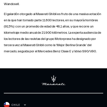
Wandosell.
El galardón otorgado al Maserati Ghibli es fruto de una masiva votación
en la que han tomado parte 11.800 lectores, en su mayoría hombres
(91,5%) con un promedio de edad de 46,1 años, y que recorre un
kilometraje medio anual de 21.900 kilómetros. La experta audiencia de
los lectores de las revistas del grupo Motorpress ha designado por
tercera vez al Maserati Ghibli como la ‘Mejor Berlina Grande’ del
mercado, seguida por el Mercedes Benz Clase E y Volvo S90/V90.
CHILE