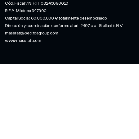
Cód. Fiscal y NIF: IT 08245890010
R.E.A. Módena 347990
Capital Social: 80.000.000 € totalmente desembolsado
Dirección y coordinación conforme al art. 2497 c.c.: Stellantis N.V.
maserati@pec.fcagroup.com
www.maserati.com