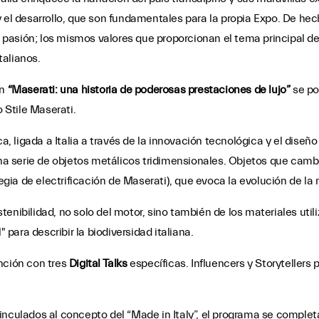
y el desarrollo, que son fundamentales para la propia Expo. De he
a pasión; los mismos valores que proporcionan el tema principal de
talianos.
ón
“Maserati: una historia de poderosas prestaciones de lujo”
se po
 Stile Maserati.
a, ligada a Italia a través de la innovación tecnológica y el diseño
 serie de objetos metálicos tridimensionales. Objetos que cambia
tegia de electrificación de Maserati), que evoca la evolución de la
enibilidad, no solo del motor, sino también de los materiales utili
 para describir la biodiversidad italiana.
nción con tres
Digital Talks
específicas. Influencers y Storytellers 
vinculados al concepto del “Made in Italy”, el programa se compl