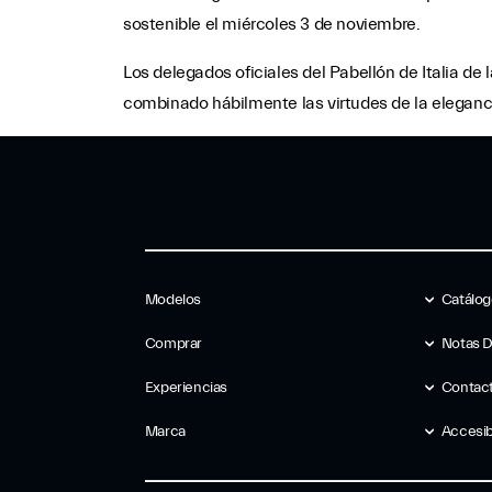
sostenible el miércoles 3 de noviembre.
Los delegados oficiales del Pabellón de Italia de
combinado hábilmente las virtudes de la eleganci
Modelos
Catálo
Comprar
Notas 
Experiencias
Contac
Marca
Accesib