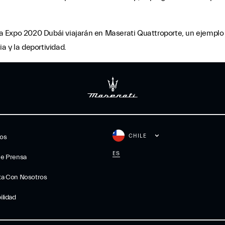
 la Expo 2020 Dubái viajarán en Maserati Quattroporte, un ejemplo 
a y la deportividad.
CHILE
gos
ES
De Prensa
ta Con Nosotros
ilidad