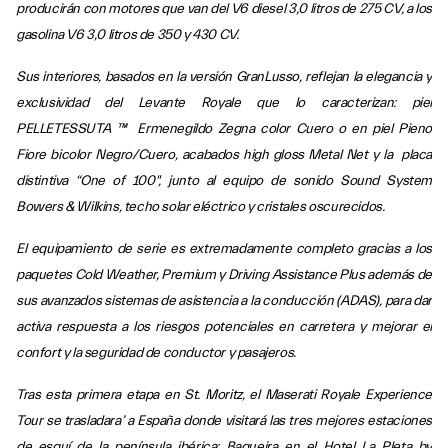
producirán con motores que van del V6 diesel 3,0 litros de 275 CV, a los
gasolina V6 3,0 litros de 350 y 430 CV.
Sus interiores, basados en la versión GranLusso, reflejan la elegancia y
exclusividad del Levante Royale que lo caracterizan: piel
PELLETESSUTA ™ Ermenegildo Zegna color Cuero o en piel Pieno
Fiore bicolor Negro/Cuero, acabados high gloss Metal Net y la placa
distintiva “One of 100", junto al equipo de sonido Sound System
Bowers & Wilkins, techo solar eléctrico y cristales oscurecidos.
El equipamiento de serie es extremadamente completo gracias a los
paquetes Cold Weather, Premium y Driving Assistance Plus además de
sus avanzados sistemas de asistencia a la conducción (ADAS), para dar
activa respuesta a los riesgos potenciales en carretera y mejorar el
confort y la seguridad de conductor y pasajeros.
Tras esta primera etapa en St. Moritz, el Maserati Royale Experience
Tour se trasladara’ a España donde visitará las tres mejores estaciones
de esquí de la península ibérica: Baqueira en el Hotel La Pleta by