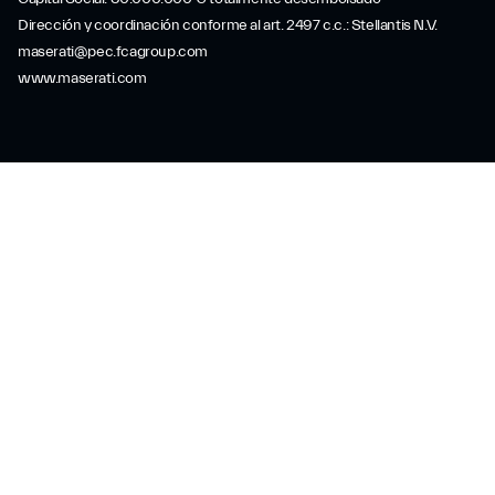
Dirección y coordinación conforme al art. 2497 c.c.: Stellantis N.V.
maserati@pec.fcagroup.com
www.maserati.com