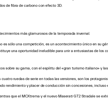
ados de fibra de carbono con efecto 3D.
ntecimientos más glamurosos de la temporada invernal.
 no es sólo una competición, es un acontecimiento único en su gé
tuye una oportunidad ineludible para unir a entusiastas de los c
ocos sobre su gama, con el espíritu del «gran turismo italiano» y la
s cuatro ruedas de serie en todas las versiones, son los protagonis
o rendimiento y placer de conducción sin concesiones, incluso en
 mientras que el MCXtrema y el nuevo Maserati GT2 Stradale se exh