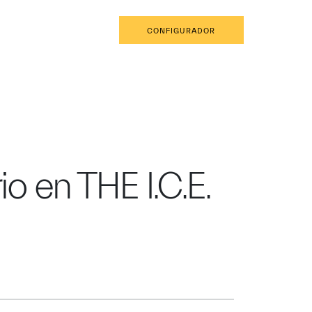
ES
RESERVA UNA CITA
CONFIGURADOR
 en THE I.C.E.