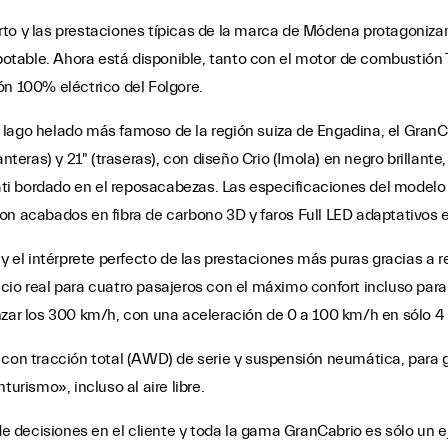
abierto y las prestaciones típicas de la marca de Módena protagon
otable. Ahora está disponible, tanto con el motor de combustió
ón 100% eléctrico del Folgore.
lago helado más famoso de la región suiza de Engadina, el GranCa
nteras) y 21" (traseras), con diseño Crio (Imola) en negro brillante
erati bordado en el reposacabezas. Las especificaciones del mode
acabados en fibra de carbono 3D y faros Full LED adaptativos 
y el intérprete perfecto de las prestaciones más puras gracias a re
spacio real para cuatro pasajeros con el máximo confort incluso par
anzar los 300 km/h, con una aceleración de 0 a 100 km/h en sólo 
 con tracción total (AWD) de serie y suspensión neumática, para g
urismo», incluso al aire libre.
decisiones en el cliente y toda la gama GranCabrio es sólo un eje