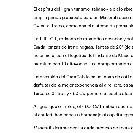
El espíritu del «gran turismo italiano» a cielo 
amplia jamás propuesta para un Maserati descap
CV en el Trofeo, como con el sistema de propulsi
En THE I.C.E, rodeado de montañas nevadas y del 
Giada, pinzas de freno negras, llantas de 20" (dela
color hielo, con el logotipo del Tridente de Mas
premium con 19 altavoces— se complementan con 
Esta versión del GranCabrio es un icono de estilo 
disfrutar de la mejor experiencia al aire libre, e
Turbo de 3 litros y 490 CV permite al coche alc
Al igual que el Trofeo, el 490-CV también cuenta
el confort, haciendo un homenaje al espíritu «grant
Maserati siempre centra cada proceso de toma de 