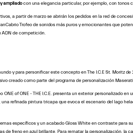
 y ampliado
con una elegancia particular, por ejemplo, con tonos 
ivos, a partir de marzo se abrirán los pedidos en la red de conces
ranCabrio Trofeo de sonidos más puros y emocionantes que potenc
su ADN de competición.
mundo y para personificar este concepto en The I.C.E St. Moritz de
sivo creado como parte del programa de personalización Maserati 
o ONE of ONE - THE I.C.E. presenta un exterior personalizado en u
una refinada pintura tricapa que evoca el escenario del lago hela
lemas específicos y un acabado Gloss White en contraste para sus
 de freno en azul brillante. Para rematar la personalización, la c