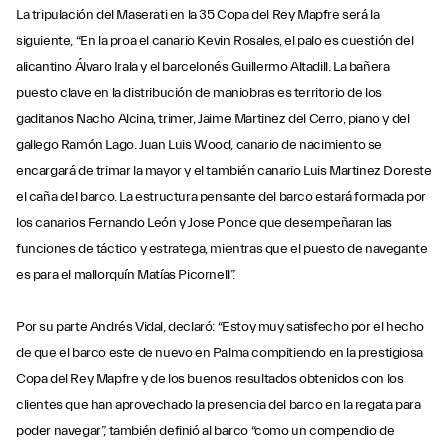
La tripulación del Maserati en la 35 Copa del Rey Mapfre será la
siguiente, “En la proa el canario Kevin Rosales, el palo es cuestión del
alicantino Álvaro Irala y el barcelonés Guillermo Altadill. La bañera
puesto clave en la distribución de maniobras es territorio de los
gaditanos Nacho Alcina, trimer, Jaime Martinez del Cerro, piano y del
gallego Ramón Lago. Juan Luis Wood, canario de nacimiento se
encargará de trimar la mayor y el también canario Luis Martinez Doreste
el caña del barco. La estructura pensante del barco estará formada por
los canarios Fernando León y Jose Ponce que desempeñaran las
funciones de táctico y estratega, mientras que el puesto de navegante
es para el mallorquín Matías Picornell”.
Por su parte Andrés Vidal, declaró: “Estoy muy satisfecho por el hecho
de que el barco este de nuevo en Palma compitiendo en la prestigiosa
Copa del Rey Mapfre y de los buenos resultados obtenidos con los
clientes que han aprovechado la presencia del barco en la regata para
poder navegar”, también definió al barco “como un compendio de