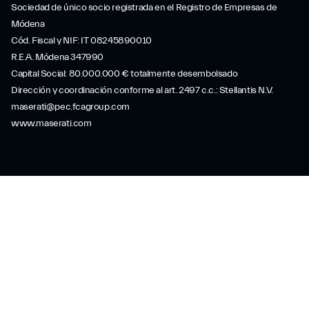
Sociedad de único socio registrada en el Registro de Empresas de
Módena
Cód. Fiscal y NIF: IT 08245890010
R.E.A. Módena 347990
Capital Social: 80.000.000 € totalmente desembolsado
Dirección y coordinación conforme al art. 2497 c.c.: Stellantis N.V.
maserati@pec.fcagroup.com
www.maserati.com