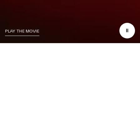
PLAY THE MOVIE
LA VOZ DEL GRAND
TOURING
EL SONIDO. NUESTRA SEÑA DE IDENTIDAD, COMPUESTA
CON PASIÓN EN MÓDENA, ITALIA.
SE CREE QUE SE PUEDE CONCEBIR UNA MÁQUINA CON
LA MISMA EMOCIÓN QUE UN INSTRUMENTO RESUENA Y
REMUEVE EL ALMA.
MIENTRAS NUESTROS GRAN TURISMOS REGRESAN
TRIUNFANTES A CASA, HONRAMOS EL DOBLE LEGADO DE