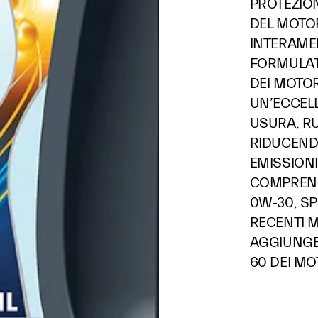
PROTEZION
DEL MOTOR
INTERAME
FORMULATI
DEI MOTOR
UN’ECCEL
USURA, R
RIDUCEND
EMISSIONI
COMPREND
0W-30, SP
RECENTI M
AGGIUNGER
60 DEI MO