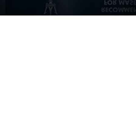
Modelli
Catalog
Acquista
Press R
Esperienze
Servizio
Brand
Accessib