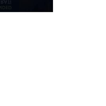
TORNA A GENUINE PARTS
SWITZERLAND
hi
DE
FR
IT
eleases
 Clienti
ilità