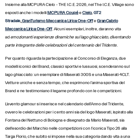
Insieme alla MCPURA Cielo - THE I.C.E. 2026, nel The I.C.E. Village sono
esposti anche i modelli
MCPURA Coupé
e
Cielo
,
GT2
Stradale
,
GranTurismo Meccanica Lirica One-Off
e
GranCabrio
Meccanica Lirica One-Off
. Alcuni esemplari, inoltre, daranno vita
ad
emozionanti esperienze dinamiche sul lago ghiacciato, diventando
parte integrante delle celebrazioni del centenario del Tridente.
Per quanto riguarda la partecipazione al Concorso di Eleganza, due
modelli iconici del Brand, classici sportivi e lussuosi, scenderanno sul
lago ghiacciato: un esemplare di Maserati 300S e una Maserati 4CLT.
Vetture uniche e senza tempo, che esprimono l’anima sportiva del
Brand e ne testimoniano il legame profondo con le competizioni.
L’evento glamour si inserisce nel calendario dell’Anno del Tridente,
ovvero le celebrazioni per i cento anni sia del logo Maserati, ispirato alla
Fontana del Nettuno di Bologna e disegnato da Mario Maserati, sia
dell’esordio del Marchio nelle competizioni con l’iconica Tipo 26 alla
Targa Florio, che subito si impose nella sua categoria dando vita a una