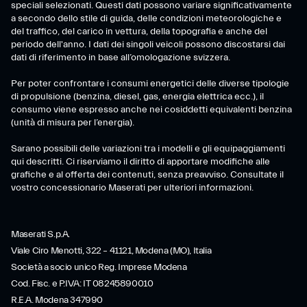
speciali selezionati. Questi dati possono variare significativamente
a secondo dello stile di guida, delle condizioni meteorologiche e
del traffico, del carico in vettura, della topografia e anche del
periodo dell'anno. I dati dei singoli veicoli possono discostarsi dai
dati di riferimento in base all’omologazione svizzera.
Per poter confrontare i consumi energetici delle diverse tipologie
di propulsione (benzina, diesel, gas, energia elettrica ecc.), il
consumo viene espresso anche nei cosiddetti equivalenti benzina
(unità di misura per l’energia).
Sarano possibili delle variazioni tra i modelli e gli equipaggiamenti
qui descritti. Ci riserviamo il diritto di apportare modifiche alle
grafiche e al offerta dei contenuti, senza preavviso. Consultate il
vostro concessionario Maserati per ulteriori informazioni.
Maserati S.p.A.
Viale Ciro Menotti, 322 – 41121, Modena (MO), Italia
Società a socio unico Reg. Imprese Modena
Cod. Fisc. e P.IVA: IT 08245890010
R.E.A. Modena 347990