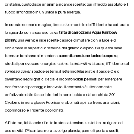
cristallini, custodisce un’anima incandescente; qui il freddo assoluto e il
fuoco si fondono in un’unica e pura energia.
In questo scenario magico, l’esclusivo modello del Tridente ha catturato
lo sguardo con la sua esclusiva
tinta di carrozzeria Aqua Rainbow
glossy
, una vernice iridescente capace di mutare con la luce e di
richiamare le superfici cristalline del ghiaccio alpino. Su questa base
fredda e luminosa si innestano
accenti arancione lucido bespoke
,
studiati per evocare energia e calore: la
dreamline
laterale, il Tridente sul
tonneau cover
, i badge esterni, il lettering Maserati e il badge Cielo
diventano segni grafici decisi e inconfondibili, pensati per emergere
con forza nel paesaggio innevato. Il contrasto è ulteriormente
enfatizzato dalle fasce inferiori in nero lucido e dai cerchi da 20”
Cyclonic in nero glossy Fuoriserie, abbinati a pinze freno arancioni,
coprimozzo e Tridente coordinati.
All’interno, l’abitacolo riflette la stessa tensione estetica tra rigore ed
esclusività. L’Alcantara nera avvolge plancia, pannelli porta e sedili,