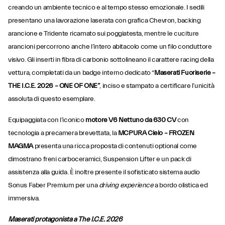
creando un ambiente tecnico e al tempo stesso emozionale. I sedili
presentano una lavorazione laserata con grafica Chevron, backing
arancione e Tridente ricamato sui poggiatesta, mentre le cuciture
arancioni percorrono anche l’intero abitacolo come un filo conduttore
visivo. Gli inserti in fibra di carbonio sottolineano il carattere racing della
vettura, completati da un badge interno dedicato “
Maserati Fuoriserie –
THE I.C.E. 2026 – ONE OF ONE”
, inciso e stampato a certificare l’unicità
assoluta di questo esemplare.
Equipaggiata con l’iconico
motore V6 Nettuno da 630 CV
con
tecnologia a precamera brevettata, la
MCPURA Cielo – FROZEN
MAGMA
presenta una ricca proposta di contenuti optional come
dimostrano freni carboceramici, Suspension Lifter e un pack di
assistenza alla guida. È inoltre presente il sofisticato sistema audio
Sonus Faber Premium per una
driving experience
a bordo olistica ed
immersiva.
Maserati protagonista a The I.C.E. 2026