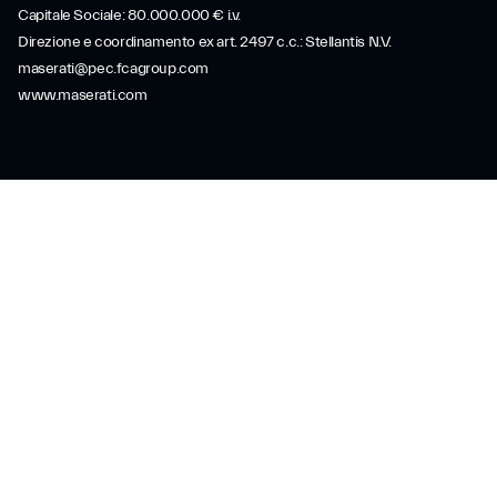
Capitale Sociale: 80.000.000 € i.v.
Direzione e coordinamento ex art. 2497 c.c.: Stellantis N.V.
maserati@pec.fcagroup.com
www.maserati.com