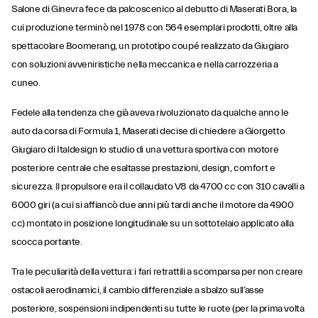
Salone di Ginevra fece da palcoscenico al debutto di Maserati Bora, la
cui produzione terminò nel 1978 con 564 esemplari prodotti, oltre alla
spettacolare Boomerang, un prototipo coupé realizzato da Giugiaro
con soluzioni avveniristiche nella meccanica e nella carrozzeria a
cuneo.
Fedele alla tendenza che già aveva rivoluzionato da qualche anno le
auto da corsa di Formula 1, Maserati decise di chiedere a Giorgetto
Giugiaro di Italdesign lo studio di una vettura sportiva con motore
posteriore centrale che esaltasse prestazioni, design, comfort e
sicurezza. Il propulsore era il collaudato V8 da 4700 cc con 310 cavalli a
6000 giri (a cui si affiancò due anni più tardi anche il motore da 4900
cc) montato in posizione longitudinale su un sottotelaio applicato alla
scocca portante.
Tra le peculiarità della vettura: i fari retrattili a scomparsa per non creare
ostacoli aerodinamici, il cambio differenziale a sbalzo sull’asse
posteriore, sospensioni indipendenti su tutte le ruote (per la prima volta