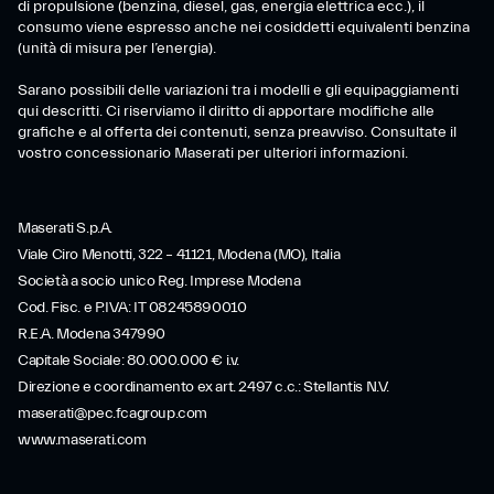
di propulsione (benzina, diesel, gas, energia elettrica ecc.), il
consumo viene espresso anche nei cosiddetti equivalenti benzina
(unità di misura per l’energia).
Sarano possibili delle variazioni tra i modelli e gli equipaggiamenti
qui descritti. Ci riserviamo il diritto di apportare modifiche alle
grafiche e al offerta dei contenuti, senza preavviso. Consultate il
vostro concessionario Maserati per ulteriori informazioni.
Maserati S.p.A.
Viale Ciro Menotti, 322 – 41121, Modena (MO), Italia
Società a socio unico Reg. Imprese Modena
Cod. Fisc. e P.IVA: IT 08245890010
R.E.A. Modena 347990
Capitale Sociale: 80.000.000 € i.v.
Direzione e coordinamento ex art. 2497 c.c.: Stellantis N.V.
maserati@pec.fcagroup.com
www.maserati.com