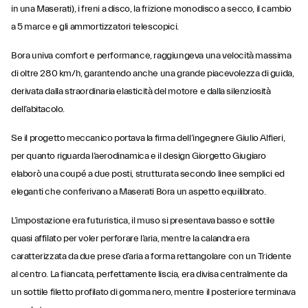
in una Maserati), i freni a disco, la frizione monodisco a secco, il cambio
a 5 marce e gli ammortizzatori telescopici.
Bora univa comfort e performance, raggiungeva una velocità massima
di oltre 280 km/h, garantendo anche una grande piacevolezza di guida,
derivata dalla straordinaria elasticità del motore e dalla silenziosità
dell’abitacolo.
Se il progetto meccanico portava la firma dell’ingegnere Giulio Alfieri,
per quanto riguarda l’aerodinamica e il design Giorgetto Giugiaro
elaborò una coupé a due posti, strutturata secondo linee semplici ed
eleganti che conferivano a Maserati Bora un aspetto equilibrato.
L’impostazione era futuristica, il muso si presentava basso e sottile
quasi affilato per voler perforare l’aria, mentre la calandra era
caratterizzata da due prese d’aria a forma rettangolare con un Tridente
al centro. La fiancata, perfettamente liscia, era divisa centralmente da
un sottile filetto profilato di gomma nero, mentre il posteriore terminava