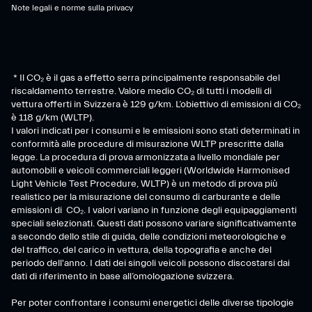
Note legali e norme sulla privacy
* Il CO₂ è il gas a effetto serra principalmente responsabile del
riscaldamento terrestre. Valore medio CO₂ di tutti i modelli di
vettura offerti in Svizzera è 129 g/km. L’obiettivo di emissioni di CO₂
è 118 g/km (WLTP).
I valori indicati per i consumi e le emissioni sono stati determinati in
conformità alle procedure di misurazione WLTP prescritte dalla
legge. La procedura di prova armonizzata a livello mondiale per
automobili e veicoli commerciali leggeri (Worldwide Harmonised
Light Vehicle Test Procedure, WLTP) è un metodo di prova più
realistico per la misurazione del consumo di carburante e delle
emissioni di CO₂. I valori variano in funzione degli equipaggiamenti
speciali selezionati. Questi dati possono variare significativamente
a secondo dello stile di guida, delle condizioni meteorologiche e
del traffico, del carico in vettura, della topografia e anche del
periodo dell'anno. I dati dei singoli veicoli possono discostarsi dai
dati di riferimento in base all’omologazione svizzera.
Per poter confrontare i consumi energetici delle diverse tipologie