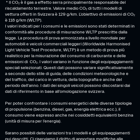
* Il CO₂ è il gas a effetto serra principalmente responsabile del
riscaldamento terrestre. Valore medio CO₂ di tutti i modelli di
vettura offerti in Svizzera è 129 g/km. L’obiettivo di emissioni di CO₂
è 118 g/km (WLTP).
I valori indicati per i consumi e le emissioni sono stati determinati in
conformità alle procedure di misurazione WLTP prescritte dalla
legge. La procedura di prova armonizzata a livello mondiale per
automobili e veicoli commerciali leggeri (Worldwide Harmonised
Light Vehicle Test Procedure, WLTP) è un metodo di prova più
realistico per la misurazione del consumo di carburante e delle
emissioni di CO₂. I valori variano in funzione degli equipaggiamenti
speciali selezionati. Questi dati possono variare significativamente
a secondo dello stile di guida, delle condizioni meteorologiche e
del traffico, del carico in vettura, della topografia e anche del
periodo dell'anno. I dati dei singoli veicoli possono discostarsi dai
dati di riferimento in base all’omologazione svizzera.
Per poter confrontare i consumi energetici delle diverse tipologie
di propulsione (benzina, diesel, gas, energia elettrica ecc.), il
consumo viene espresso anche nei cosiddetti equivalenti benzina
(unità di misura per l’energia).
Sarano possibili delle variazioni tra i modelli e gli equipaggiamenti
qui descritti. Ci riserviamo il diritto di apportare modifiche alle