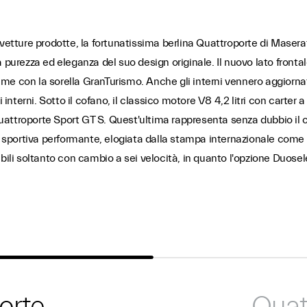
vetture prodotte, la fortunatissima berlina Quattroporte di Maserati
 purezza ed eleganza del suo design originale. Il nuovo lato frontal
me con la sorella GranTurismo. Anche gli interni vennero aggiorn
 gli interni. Sotto il cofano, il classico motore V8 4,2 litri con cart
a Quattroporte Sport GT S. Quest'ultima rappresenta senza dubbio il
 sportiva performante, elogiata dalla stampa internazionale come l' 
ibili soltanto con cambio a sei velocità, in quanto l'opzione Duose
orte
Quat