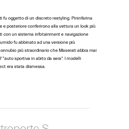
 fu oggetto di un discreto restyling. Pininfarina
e e posteriore conferirono alla vettura un look più
ati con un sistema infotainment e navigazione
er a umido fu abbinato ad una versione più
 connubio più straordinario che Maserati abbia mai
"auto sportiva in abito da sera". I modelli
lect era stata dismessa.
troporte S