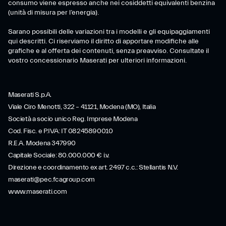
consumo viene espresso anche nei cosiddetti equivalenti benzina
(unità di misura per l’energia).
Sarano possibili delle variazioni tra i modelli e gli equipaggiamenti
qui descritti. Ci riserviamo il diritto di apportare modifiche alle
grafiche e al offerta dei contenuti, senza preavviso. Consultate il
vostro concessionario Maserati per ulteriori informazioni.
Maserati S.p.A.
Viale Ciro Menotti, 322 – 41121, Modena (MO), Italia
Società a socio unico Reg. Imprese Modena
Cod. Fisc. e P.IVA: IT 08245890010
R.E.A. Modena 347990
Capitale Sociale: 80.000.000 € i.v.
Direzione e coordinamento ex art. 2497 c.c.: Stellantis N.V.
maserati@pec.fcagroup.com
www.maserati.com