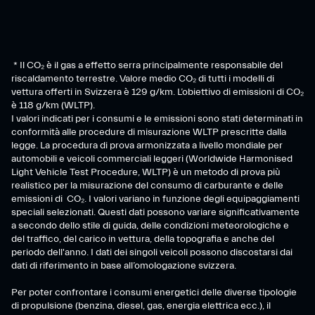
* Il CO₂ è il gas a effetto serra principalmente responsabile del
riscaldamento terrestre. Valore medio CO₂ di tutti i modelli di
vettura offerti in Svizzera è 129 g/km. L’obiettivo di emissioni di CO₂
è 118 g/km (WLTP).
I valori indicati per i consumi e le emissioni sono stati determinati in
conformità alle procedure di misurazione WLTP prescritte dalla
legge. La procedura di prova armonizzata a livello mondiale per
automobili e veicoli commerciali leggeri (Worldwide Harmonised
Light Vehicle Test Procedure, WLTP) è un metodo di prova più
realistico per la misurazione del consumo di carburante e delle
emissioni di CO₂. I valori variano in funzione degli equipaggiamenti
speciali selezionati. Questi dati possono variare significativamente
a secondo dello stile di guida, delle condizioni meteorologiche e
del traffico, del carico in vettura, della topografia e anche del
periodo dell'anno. I dati dei singoli veicoli possono discostarsi dai
dati di riferimento in base all’omologazione svizzera.
Per poter confrontare i consumi energetici delle diverse tipologie
di propulsione (benzina, diesel, gas, energia elettrica ecc.), il