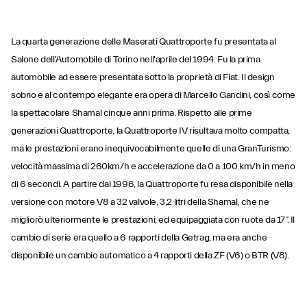
La quarta generazione delle Maserati Quattroporte fu presentata al
Salone dell'Automobile di Torino nell'aprile del 1994. Fu la prima
automobile ad essere presentata sotto la proprietà di Fiat. Il design
sobrio e al contempo elegante era opera di Marcello Gandini, così come
la spettacolare Shamal cinque anni prima. Rispetto alle prime
generazioni Quattroporte, la Quattroporte IV risultava molto compatta,
ma le prestazioni erano inequivocabilmente quelle di una GranTurismo:
velocità massima di 260km/h e accelerazione da 0 a 100 km/h in meno
di 6 secondi. A partire dal 1996, la Quattroporte fu resa disponibile nella
versione con motore V8 a 32 valvole, 3,2 litri della Shamal, che ne
migliorò ulteriormente le prestazioni, ed equipaggiata con ruote da 17”. Il
cambio di serie era quello a 6 rapporti della Getrag, ma era anche
disponibile un cambio automatico a 4 rapporti della ZF (V6) o BTR (V8).