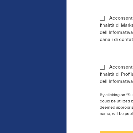
Acconsento 
finalità di Mar
dell’Informativ
canali di conta
Acconsento 
finalità di Prof
dell’Informativa
By clicking on “S
could be utilized 
deemed appropriat
name, will be publ