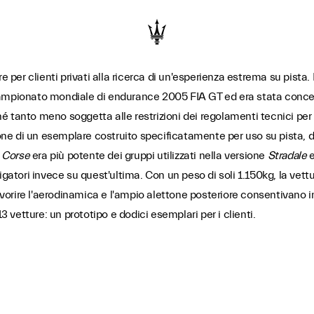
re per clienti privati alla ricerca di un'esperienza estrema su pist
campionato mondiale di endurance 2005 FIA GT ed era stata conc
 tanto meno soggetta alle restrizioni dei regolamenti tecnici per l
ione di un esemplare costruito specificatamente per uso su pista, da
 Corse
era più potente dei gruppi utilizzati nella versione
Stradale
e
bbligatori invece su quest'ultima. Con un peso di soli 1.150kg, la ve
avorire l'aerodinamica e l'ampio alettone posteriore consentivano ino
3 vetture: un prototipo e dodici esemplari per i clienti.