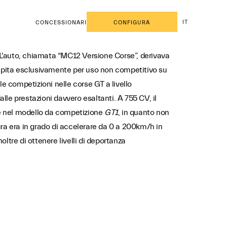
IT
CONCESSIONARI
CONFIGURA
a. L'auto, chiamata “MC12 Versione Corse”, derivava
epita esclusivamente per uso non competitivo su
e competizioni nelle corse GT a livello
lle prestazioni davvero esaltanti. A 755 CV, il
 nel modello da competizione
GT1
, in quanto non
ttura era in grado di accelerare da 0 a 200km/h in
ltre di ottenere livelli di deportanza