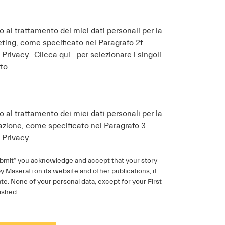
al trattamento dei miei dati personali per la
keting, come specificato nel Paragrafo 2f
a Privacy.
Clicca qui
per selezionare i singoli
tto
al trattamento dei miei dati personali per la
ilazione, come specificato nel Paragrafo 3
 Privacy.
ubmit” you acknowledge and accept that your story
by Maserati on its website and other publications, if
e. None of your personal data, except for your First
ished.