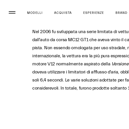
MODELLI
ACQUISTA
ESPERIENZE
BRAND
Nel 2006 fu sviluppata una serie limitata di vettu
dall'auto da corsa MC12 GT1 che aveva vinto il 
pista. Non essendo omologata per uso stradale, né
internazionale, la vettura era la più pura espress
motore V12 normalmente aspirato della
Versione
doveva utilizzare i limitatori di afflusso d'aria, o
soli 6,4 secondi. Le varie soluzioni adottate per f
considerevoli. In totale, furono prodotte soltanto 1