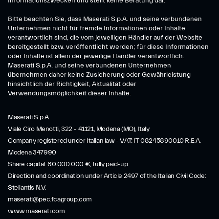
Informationszwecken und stellt keine Beratung dar.
Bitte beachten Sie, dass Maserati S.p.A. und seine verbundenen
Unternehmen nicht für fremde Informationen oder Inhalte
verantwortlich sind, die vom jeweiligen Händler auf der Website
bereitgestellt bzw. veröffentlicht werden; für diese Informationen
oder Inhalte ist allein der jeweilige Händler verantwortlich.
Maserati S.p.A. und seine verbundenen Unternehmen
übernehmen daher keine Zusicherung oder Gewährleistung
hinsichtlich der Richtigkeit, Aktualität oder
Verwendungsmöglichkeit dieser Inhalte.
Maserati S.p.A.
Viale Ciro Menotti, 322 – 41121, Modena (MO), Italy
Company registered under Italian law - VAT: IT 08245890010 R.E.A.
Modena 347990
Share capital: 80.000.000 €, fully paid-up
Direction and coordination under Article 2497 of the Italian Civil Code:
Stellantis N.V.
maserati@pec.fcagroup.com
www.maserati.com