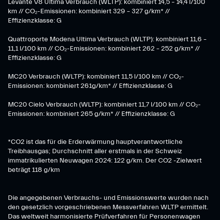
Levante V8 Ultima Verbrauch (WLTP): kombiniert 14,5 – 14,4 l/100
km // CO₂-Emissionen: kombiniert 329 – 327 g/km* //
Effizienzklasse: G
Quattroporte Modena Ultima Verbrauch (WLTP): kombiniert 11,6 –
11,1 l/100 km // CO₂-Emissionen: kombiniert 262 – 252 g/km* //
Effizienzklasse: G
MC20 Verbrauch (WLTP): kombiniert 11,5 l/100 km // CO₂-
Emissionen: kombiniert 261g/km* // Effizienzklasse: G
MC20 Cielo Verbrauch (WLTP): kombiniert 11,7 l/100 km // CO₂-
Emissionen: kombiniert 265 g/km* // Effizienzklasse: G
*CO2 ist das für die Erderwärmung hauptverantwortliche
Treibhausgas; Durchschnitt aller erstmals in der Schweiz
immatrikulierten Neuwagen 2024: 122 g/km. Der CO2 -Zielwert
beträgt 118 g/km
Die angegebenen Verbrauchs- und Emissionswerte wurden nach
den gesetzlich vorgeschriebenen Messverfahren WLTP ermittelt.
Das weltweit harmonisierte Prüfverfahren für Personenwagen