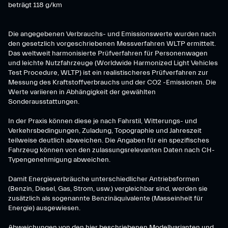
beträgt 118 g/km
Die angegebenen Verbrauchs- und Emissionswerte wurden nach
den gesetzlich vorgeschriebenen Messverfahren WLTP ermittelt.
Das weltweit harmonisierte Prüfverfahren für Personenwagen
und leichte Nutzfahrzeuge (Worldwide Harmonized Light Vehicles
Test Procedure, WLTP) ist ein realistischeres Prüfverfahren zur
Messung des Kraftstoffverbrauchs und der CO2 -Emissionen. Die
Werte variieren in Abhängigkeit der gewählten
Sonderausstattungen.
In der Praxis können diese je nach Fahrstil, Witterungs- und
Verkehrsbedingungen, Zuladung, Topographie und Jahreszeit
teilweise deutlich abweichen. Die Angaben für ein spezifisches
Fahrzeug können von den zulassungsrelevanten Daten nach CH-
Typengenehmigung abweichen.
Damit Energieverbräuche unterschiedlicher Antriebsformen
(Benzin, Diesel, Gas, Strom, usw.) vergleichbar sind, werden sie
zusätzlich als sogenannte Benzinäquivalente (Masseinheit für
Energie) ausgewiesen.
Abweichungen von den hier beschriebenen Modellvarianten und