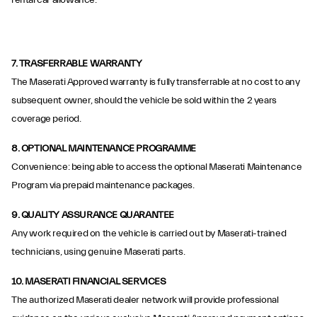
rental car allowance.
7. TRASFERRABLE WARRANTY
The Maserati Approved warranty is fully transferrable at no cost to any
subsequent owner, should the vehicle be sold within the 2 years
coverage period.
8. OPTIONAL MAINTENANCE PROGRAMME
Convenience: being able to access the optional Maserati Maintenance
Program via prepaid maintenance packages.
9. QUALITY ASSURANCE QUARANTEE
Any work required on the vehicle is carried out by Maserati-trained
technicians, using genuine Maserati parts.
10. MASERATI FINANCIAL SERVICES
The authorized Maserati dealer network will provide professional