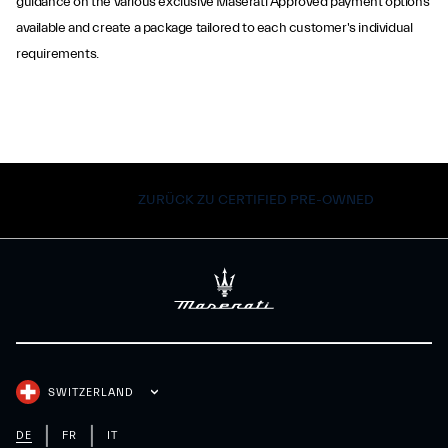
guidance on the various exclusive Maserati Approved payment options
available and create a package tailored to each customer's individual
requirements.
ZURÜCK ZU CERTIFIED PRE-OWNED
SWITZERLAND
DE
FR
IT