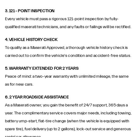
3.
121 - POINT INSPECTION
Every vehicle must pass a rigorous 121-point inspection by fully-
qualified maserati technicians, and any faults or failings will be rectified.
4.
VEHICLE HISTORY CHECK
To quality as a Maserati Approved, a thorough vehicle history check is
carried out to confirm the vehicle's condition and accident-free status.
5. WARRANTY EXTENDED FOR 2 YEARS
Peace of mind: a two-year warranty with unlimited mileage, the same
as for new cars.
6.
2 YEAR ROADSIDE ASSISTANCE
As a Maserati owner, you gain the benefit of 24/7 support, 365 days a
year. The complimentary service covers major needs, including towing,
battery ump-start, flat-tire change (when the vehicle is equipped with
spare tire), fuel delivery (up to 2 gallons), lock-out service and generous