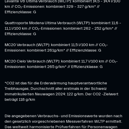
Levante V8 Ultima Verbrauch (WLTP): kombiniert 14,5 – 14,4 l/100
km // CO₂-Emissionen: kombiniert 329 – 327 g/km* //
Effizienzklasse: G
Quattroporte Modena Ultima Verbrauch (WLTP): kombiniert 11,6 –
11,1 l/100 km // CO₂-Emissionen: kombiniert 262 – 252 g/km* //
Effizienzklasse: G
MC20 Verbrauch (WLTP): kombiniert 11,5 l/100 km // CO₂-
Emissionen: kombiniert 261g/km* // Effizienzklasse: G
MC20 Cielo Verbrauch (WLTP): kombiniert 11,7 l/100 km // CO₂-
Emissionen: kombiniert 265 g/km* // Effizienzklasse: G
*CO2 ist das für die Erderwärmung hauptverantwortliche
Treibhausgas; Durchschnitt aller erstmals in der Schweiz
immatrikulierten Neuwagen 2024: 122 g/km. Der CO2 -Zielwert
beträgt 118 g/km
Die angegebenen Verbrauchs- und Emissionswerte wurden nach
den gesetzlich vorgeschriebenen Messverfahren WLTP ermittelt.
Das weltweit harmonisierte Prüfverfahren für Personenwagen