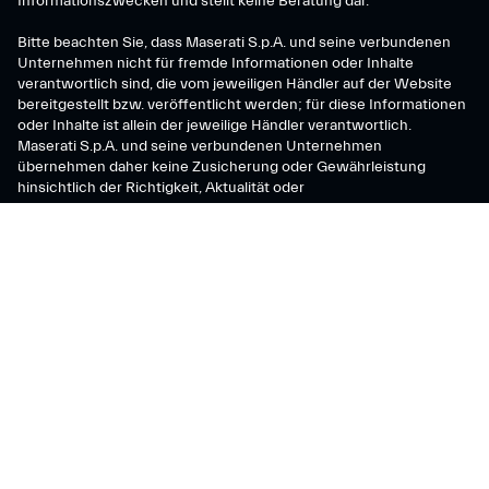
Informationszwecken und stellt keine Beratung dar.
Bitte beachten Sie, dass Maserati S.p.A. und seine verbundenen
Unternehmen nicht für fremde Informationen oder Inhalte
verantwortlich sind, die vom jeweiligen Händler auf der Website
bereitgestellt bzw. veröffentlicht werden; für diese Informationen
oder Inhalte ist allein der jeweilige Händler verantwortlich.
Maserati S.p.A. und seine verbundenen Unternehmen
übernehmen daher keine Zusicherung oder Gewährleistung
hinsichtlich der Richtigkeit, Aktualität oder
Verwendungsmöglichkeit dieser Inhalte.
Maserati S.p.A.
Viale Ciro Menotti, 322 – 41121, Modena (MO), Italy
Company registered under Italian law - VAT: IT 08245890010 R.E.A.
Modena 347990
Share capital: 80.000.000 €, fully paid-up
Direction and coordination under Article 2497 of the Italian Civil Code:
Stellantis N.V.
maserati@pec.fcagroup.com
www.maserati.com