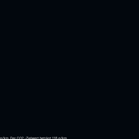
2 g/km. Der CO2 -Zielwert beträgt 118 g/km