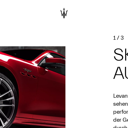
1
/
3
S
A
Levan
sehen
perfor
der G
durch 