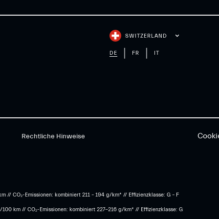
SWITZERLAND
DE
FR
IT
Cooki
Rechtliche Hinweise
m // CO₂-Emissionen: kombiniert 211 – 194 g/km* // Effizienzklasse: G – F
l/100 km // CO₂-Emissionen: kombiniert 227-216 g/km* // Effizienzklasse: G