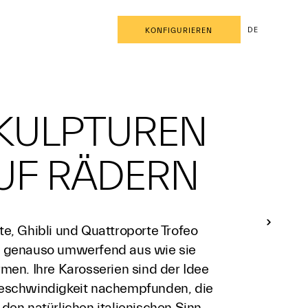
DE
KONFIGURIEREN
KULPTUREN
UF RÄDERN
te, Ghibli und Quattroporte Trofeo
 genauso umwerfend aus wie sie
men. Ihre Karosserien sind der Idee
eschwindigkeit nachempfunden, die
den natürlichen italienischen Sinn