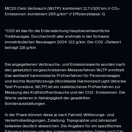
MC20 Cielo Verbrauch (WLTP): kombiniert 11,7 l/100 km // CO₂-
Emissionen: kombiniert 265 g/km* // Effizienzklasse: G
*CO2 ist das für die Erderwärmung hauptverantwortliche
Treibhausgas; Durchschnitt aller erstmals in der Schweiz
immatrikulierten Neuwagen 2024: 122 g/km. Der CO2 -Zielwert
beträgt 118 g/km
Die angegebenen Verbrauchs- und Emissionswerte wurden nach
den gesetzlich vorgeschriebenen Messverfahren WLTP ermittelt.
Das weltweit harmonisierte Prüfverfahren für Personenwagen
und leichte Nutzfahrzeuge (Worldwide Harmonized Light Vehicles
Test Procedure, WLTP) ist ein realistischeres Prüfverfahren zur
Messung des Kraftstoffverbrauchs und der CO2 -Emissionen. Die
Werte variieren in Abhängigkeit der gewählten
Sonderausstattungen.
In der Praxis können diese je nach Fahrstil, Witterungs- und
Verkehrsbedingungen, Zuladung, Topographie und Jahreszeit
teilweise deutlich abweichen. Die Angaben für ein spezifisches
Fahrzeug können von den zulassungsrelevanten Daten nach CH-