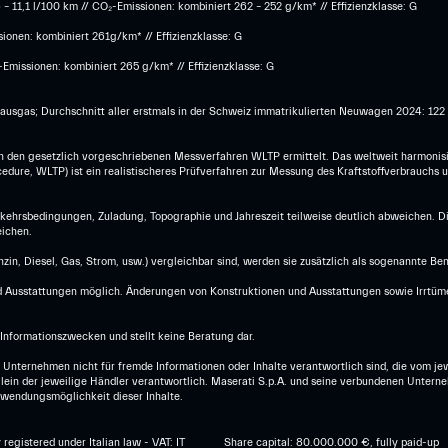
 11,1 l/100 km // CO₂-Emissionen: kombiniert 262 – 252 g/km* // Effizienzklasse: G
onen: kombiniert 261g/km* // Effizienzklasse: G
Emissionen: kombiniert 265 g/km* // Effizienzklasse: G
hausgas; Durchschnitt aller erstmals in der Schweiz immatrikulierten Neuwagen 2024: 12
den gesetzlich vorgeschriebenen Messverfahren WLTP ermittelt. Das weltweit harmonisi
dure, WLTP) ist ein realistischeres Prüfverfahren zur Messung des Kraftstoffverbrauchs 
erkehrsbedingungen, Zuladung, Topographie und Jahreszeit teilweise deutlich abweichen. 
ichen.
in, Diesel, Gas, Strom, usw.) vergleichbar sind, werden sie zusätzlich als sogenannte Be
Ausstattungen möglich. Änderungen von Konstruktionen und Ausstattungen sowie Irrtümer 
Informationszwecken und stellt keine Beratung dar.
 Unternehmen nicht für fremde Informationen oder Inhalte verantwortlich sind, die vom jew
t allein der jeweilige Händler verantwortlich. Maserati S.p.A. und seine verbundenen Unt
erwendungsmöglichkeit dieser Inhalte.
egistered under Italian law - VAT: IT
Share capital: 80.000.000 €, fully paid-up