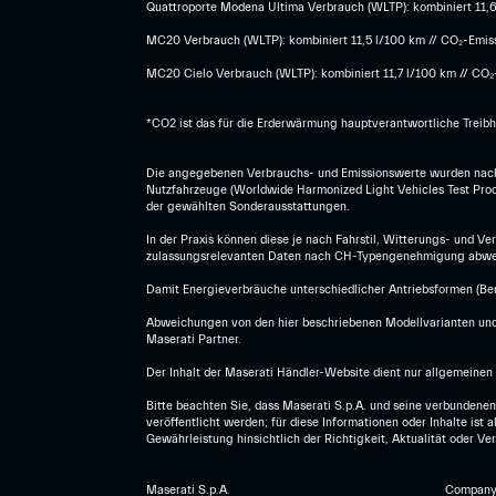
Quattroporte Modena Ultima Verbrauch (WLTP): kombiniert 11,6 –
MC20 Verbrauch (WLTP): kombiniert 11,5 l/100 km // CO₂-Emissi
MC20 Cielo Verbrauch (WLTP): kombiniert 11,7 l/100 km // CO₂-
*CO2 ist das für die Erderwärmung hauptverantwortliche Treib
Die angegebenen Verbrauchs- und Emissionswerte wurden nach 
Nutzfahrzeuge (Worldwide Harmonized Light Vehicles Test Proce
der gewählten Sonderausstattungen.
In der Praxis können diese je nach Fahrstil, Witterungs- und V
zulassungsrelevanten Daten nach CH-Typengenehmigung abwe
Damit Energieverbräuche unterschiedlicher Antriebsformen (Benz
Abweichungen von den hier beschriebenen Modellvarianten und 
Maserati Partner.
Der Inhalt der Maserati Händler-Website dient nur allgemeinen 
Bitte beachten Sie, dass Maserati S.p.A. und seine verbundenen
veröffentlicht werden; für diese Informationen oder Inhalte is
Gewährleistung hinsichtlich der Richtigkeit, Aktualität oder V
Maserati S.p.A.
Company r