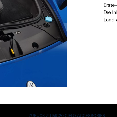
Erste-
Die In
Land v
ZURÜCK ZU MC20 CIELO ACCESSORIES