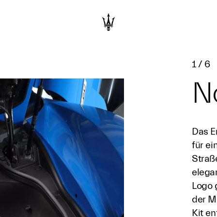
1
/
6
No
Das E
für e
Straß
elega
Logo g
der M
Kit e