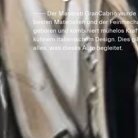
Der Maserati GranCabrio wurde 
besten Materialien und der Feinmech
geboren und kombiniert mühelos Kraf
kühnem italienischem Design. Dies gil
alles, was dieses Auto begleitet.