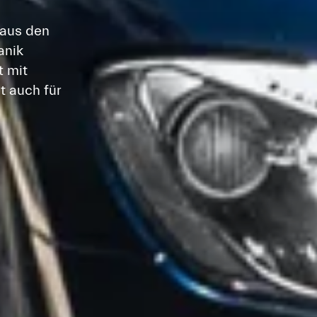
aus den
anik
t mit
t auch für