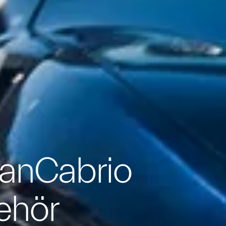
ranCabrio
ehör