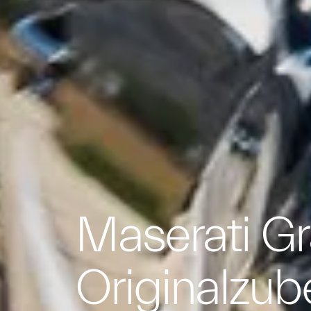
Maserati G
Originalzub