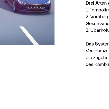
Drei Arten
1. Tempolim
2. Vorübe
Geschwind
3. Überhol
Das System 
Verkehrsze
die zugehö
des Kombii