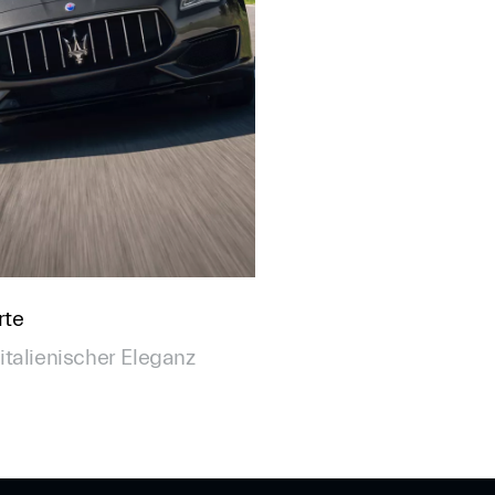
rte
 italienischer Eleganz