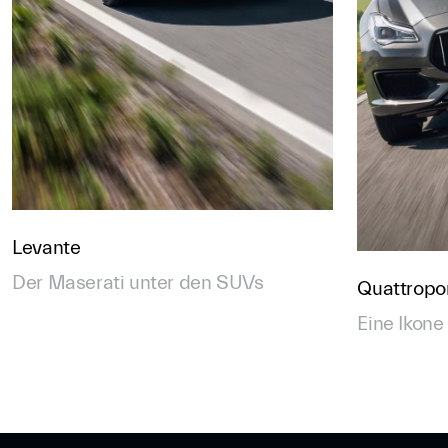
Levante
Der Maserati unter den SUVs
Quattropo
Eine Ikone