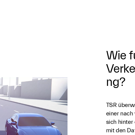
Wie f
Verke
ng?
TSR überwa
einer nach 
sich hinter
mit den Da