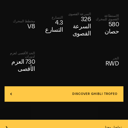
السرعة القصوى
الاستطاعة
التسارع
326
القصوى للمحرك
مخطط المحرك
4.3
580
السرعة
V8
التسارع
حصان
القصوى
الحد الأقصى لعزم
لدوران
الجر
730 العزم
RWD
الأقصى
DISCOVER GHIBLI TROFEO
تواصل معنا