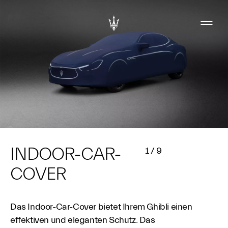
ERÄT
INDOOR-CAR-
1
/
9
1
/
9
COVER
Das Indoor-Car-Cover bietet Ihrem Ghibli einen
effektiven und eleganten Schutz. Das