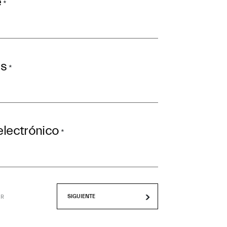
e
*
os
*
electrónico
*
OR