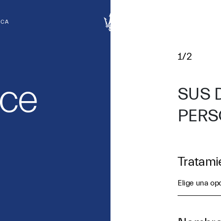
RCA
1/2
ce
SUS 
PERS
Tratami
Elige una op