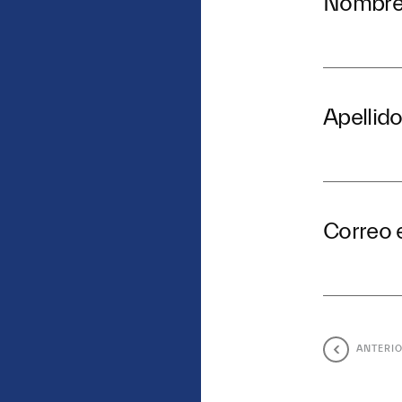
Nombr
Apellid
Correo 
ANTERI