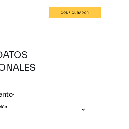
ES
RESERVA UNA CITA
CONFIGURADOR
DATOS
ONALES
ento
*
ción