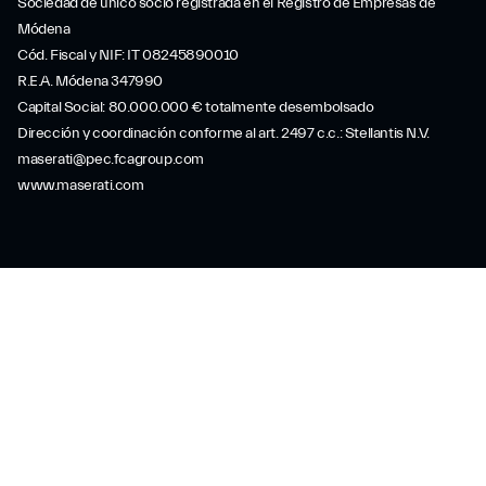
Sociedad de único socio registrada en el Registro de Empresas de
Módena
Cód. Fiscal y NIF: IT 08245890010
R.E.A. Módena 347990
Capital Social: 80.000.000 € totalmente desembolsado
Dirección y coordinación conforme al art. 2497 c.c.: Stellantis N.V.
maserati@pec.fcagroup.com
www.maserati.com