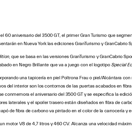
 el 60 aniversario del 3500 GT, el primer Gran Turismo que segm
esentarán en Nueva York las ediciones GranTurismo y GranCabrio Sp
ition
, que se basa en las versiones GranTurismo y GranCabrio Spor
bado en Negro Brillante que va a juego con el logotipo
Special Ed
orporando una tapicería en piel Poltrona Frau o piel/Alcántara con
vos del interior son los contornos de las puertas acabados en fibra
e se conmemora el aniversario del 3500 GT y se especifica la edici
sores laterales y el spoiler trasero están diseñados en fibra de ca
pó de fibra de carbono va pintado en el color de la carrocería y es
un motor V8 de 4,7 litros y 460 CV. Alcanza una velocidad máxi