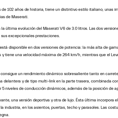
de 102 años de historia, tiene un distintivo estilo italiano, unas
pias de Maserati.
la última evolución del Maserati V6 de 3.0 litros. Las dos versio
or sus excepcionales prestaciones.
tá disponible en dos versiones de potencia: la más alta de gama, 
 s y tiene una velocidad máxima de 264 km/h, mientras que el Leva
 consigue un rendimiento dinámico sobresaliente tanto en carret
a delantera y de tipo multi-link en la parte trasera, combinada c
er 5 niveles de conducción dinámicos, además de la posición de 
nte, una versión deportiva y otra de lujo. Ésta última incorpora el
a industria, en los asientos, puertas, techo y parasoles. Las costu
Zegna.