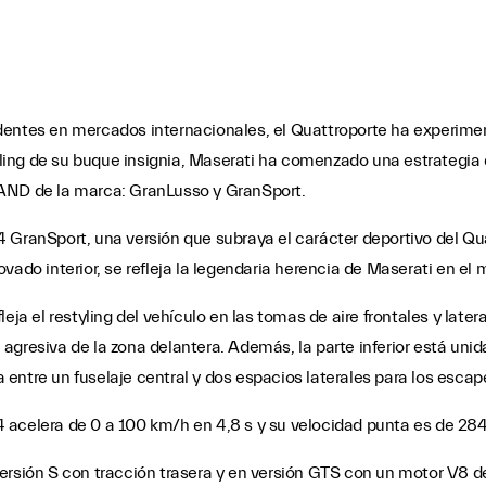
dentes en mercados internacionales, el Quattroporte ha experimen
styling de su buque insignia, Maserati ha comenzado una estrategia
 AND de la marca: GranLusso y GranSport.
 GranSport, una versión que subraya el carácter deportivo del Quat
vado interior, se refleja la legendaria herencia de Maserati en el 
eja el restyling del vehículo en las tomas de aire frontales y later
gresiva de la zona delantera. Además, la parte inferior está unida 
entre un fuselaje central y dos espacios laterales para los escap
 acelera de 0 a 100 km/h en 4,8 s y su velocidad punta es de 28
versión S con tracción trasera y en versión GTS con un motor V8 