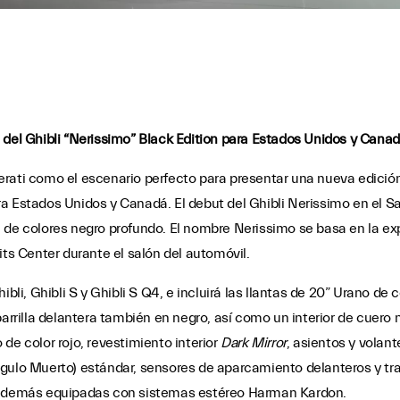
 del Ghibli “Nerissimo” Black Edition para Estados Unidos y Cana
ati como el escenario perfecto para presentar una nueva edición e
a Estados Unidos y Canadá. El debut del Ghibli Nerissimo en el S
 de colores negro profundo. El nombre Nerissimo se basa en la ex
its Center durante el salón del automóvil.
bli, Ghibli S y Ghibli S Q4, e incluirá las llantas de 20” Urano de co
parrilla delantera también en negro, así como un interior de cuero
de color rojo, revestimiento interior
Dark Mirror
, asientos y volan
ngulo Muerto) estándar, sensores de aparcamiento delanteros y tr
n además equipadas con sistemas estéreo Harman Kardon.