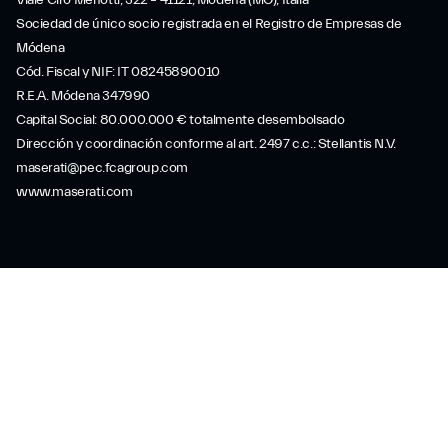
Viale Ciro Menotti, 322 – 41121, Módena (MO), Italia
Sociedad de único socio registrada en el Registro de Empresas de
Módena
Cód. Fiscal y NIF: IT 08245890010
R.E.A. Módena 347990
Capital Social: 80.000.000 € totalmente desembolsado
Dirección y coordinación conforme al art. 2497 c.c.: Stellantis N.V.
maserati@pec.fcagroup.com
www.maserati.com