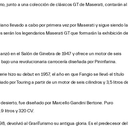
o, junto a una colección de clásicos GT de Maserati, contarán al
iano llevado a cabo por primera vez por Maserati y sigue siendo la
 serán los legendarios Maserati GT que formarán la exhibición d
 lanzó en el Salón de Ginebra de 1947 y ofrece un motor de seis
lo bajo una revolucionaria carrocería diseñada por Pininfarina.
rie hizo su debut en 1957, el año en que Fangio se llevó el título
do por Touring a partir de un motor de seis cilindros y 3,5 litros d
 desierto, fue diseñado por Marcello Gandini Bertone. Puro
9 litros y 320 CV.
98, devolvió al GranTurismo su antigua gloria. Es el predecesor del