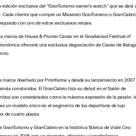
a edición exclusiva del “GranTurismo owner’s watch” que se dará 
. Cada cliente que compre un Maserati GranTurismo o GranCabri
quiado con uno de estos exclusivos relojes.
a marca de House & Prunier Caviar en el Goodwood Festival of
tronómica ofrecerá una exclusiva degustación de Caviar de Belug
ento.
la marca diseñado por Pininfarina y desde su lanzamiento en 2007
amás construidos. El GranCabrio hizo su debut en el Salón de
bos son considerados como la máxima expresión de la pasión, l
 es un modelo único en el segmento de los deportivos de lujo
or de cuatro plazas.
GranTurismo y GranCabrio en la histórica fábrica de Viale Ciro