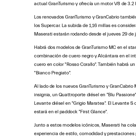
actual GranTurismo y ofrecía un motor V8 de 3.2 l
Los renovados GranTurismo y GranCabrio también
los Supercar. La subida de 1,16 millas es consid
Maserati estarán rodando desde el jueves 29 de j
Habrá dos modelos de GranTurismo MC en el sta
combinación de cuero negro y Alcántara en el inter
cuero en color "Rosso Corallo". También habrá un
"Bianco Pregiato".
Al lado de los nuevos GranTurismo y GranCabrio 
insignia, un Quattroporte diésel en "Blu Passione
Levante diésel en "Grigio Maratea". El Levante S
estará en el paddock "First Glance".
Junto a estos modelos icónicos, Maserati ha col
experiencia de estilo, comodidad y prestacione