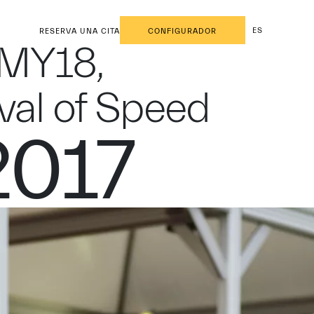
ES
RESERVA UNA CITA
CONFIGURADOR
 MY18,
val of Speed
2017