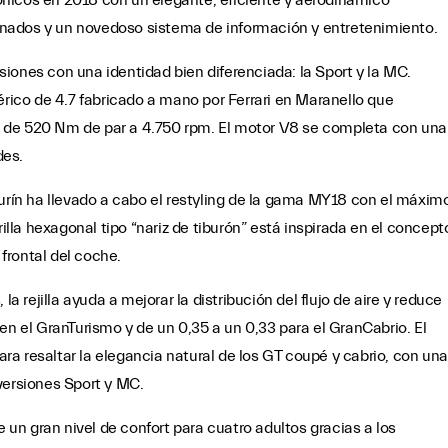
nicos en 2018 con un elegante, eficiente y aerodinámico
efinados y un novedoso sistema de información y entretenimiento.
iones con una identidad bien diferenciada: la Sport y la MC.
co de 4.7 fabricado a mano por Ferrari en Maranello que
 de 520 Nm de par a 4.750 rpm. El motor V8 se completa con una
des.
Turín ha llevado a cabo el restyling de la gama MY18 con el máxim
rilla hexagonal tipo “nariz de tiburón” está inspirada en el concept
 frontal del coche.
la rejilla ayuda a mejorar la distribución del flujo de aire y reduce
en el GranTurismo y de un 0,35 a un 0,33 para el GranCabrio. El
a resaltar la elegancia natural de los GT coupé y cabrio, con una
versiones Sport y MC.
e un gran nivel de confort para cuatro adultos gracias a los