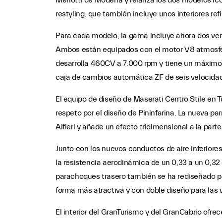
Menotti de Módena y relanza los dos modelos icó
restyling, que también incluye unos interiores r
Para cada modelo, la gama incluye ahora dos vers
Ambos están equipados con el motor V8 atmosféri
desarrolla 460CV a 7.000 rpm y tiene un máximo
caja de cambios automática ZF de seis velocida
El equipo de diseño de Maserati Centro Stile en 
respeto por el diseño de Pininfarina. La nueva par
Alfieri y añade un efecto tridimensional a la parte
Junto con los nuevos conductos de aire inferiores, 
la resistencia aerodinámica de un 0,33 a un 0,32 
parachoques trasero también se ha rediseñado par
forma más atractiva y con doble diseño para las 
El interior del GranTurismo y del GranCabrio ofrec