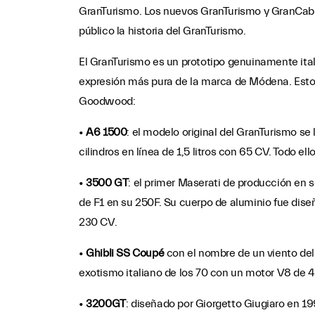
GranTurismo. Los nuevos GranTurismo y GranCabri
público la historia del GranTurismo.
El GranTurismo es un prototipo genuinamente ital
expresión más pura de la marca de Módena. Estos
Goodwood:
•
A6 1500
: el modelo original del GranTurismo se
cilindros en línea de 1,5 litros con 65 CV. Todo el
•
3500 GT
: el primer Maserati de producción en se
de F1 en su 250F. Su cuerpo de aluminio fue diseña
230 CV.
•
Ghibli SS Coupé
con el nombre de un viento del
exotismo italiano de los 70 con un motor V8 de 4.
•
3200GT
: diseñado por Giorgetto Giugiaro en 19