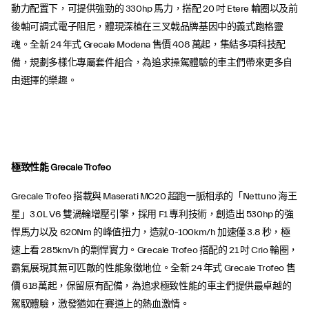
動力配置下，可提供強勁的 330hp 馬力，搭配 20 吋 Etere 輪圈以及前
後軸可調式電子阻尼，體現深植在三叉戟品牌基因中的義式跑格靈
魂。全新 24 年式 Grecale Modena 售價 408 萬起，集結多項科技配
備，規劃多樣化專屬套件組合，為追求操駕體驗的車主們帶來更多自
由選擇的樂趣。
極致性能 Grecale Trofeo
Grecale Trofeo 搭載與 Maserati MC20 超跑一脈相承的「Nettuno 海王
星」3.0L V6 雙渦輪增壓引擎，採用 F1 專利技術，創造出 530hp 的強
悍馬力以及 620Nm 的峰值扭力，造就0-100km/h 加速僅 3.8 秒，極
速上看 285km/h 的剽悍實力。Grecale Trofeo 搭配的 21 吋 Crio 輪圈，
霸氣展現其無可匹敵的性能象徵地位。全新 24 年式 Grecale Trofeo 售
價 618萬起，保留原有配備，為追求極致性能的車主們提供最卓越的
駕馭體驗，激發猶如在賽道上的熱血激情。