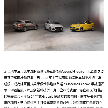
源自地中海東北季風的新世代豪華跑旅 Maserati Grecale，以疾風之姿
帶來跑旅市場新浪潮，自 2022 年上市以來即締造出卓越不凡的亮眼
成績，成為純正義式美學個性化跑旅首選。Maserati Grecale 集舒適奢
華、極致性能，以及創新科技於一身，詮釋義式百年優雅和現代科技
的完美結合。全新 24 年式 Grecale 除維持過去規劃，開放多種個性化
選配項目，貼心提供車主打造專屬都會跑旅外；針對期望在年底前立