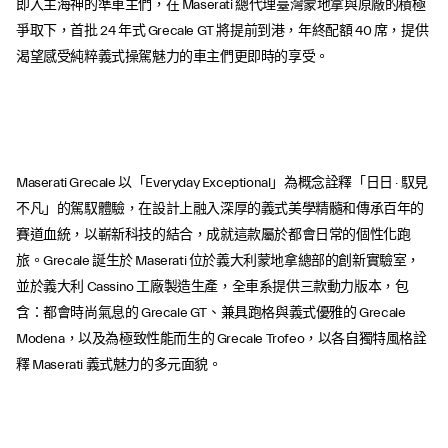
即入主海神的準車主們，在 Maserati 總代理臺灣蒙地拿與原廠的積極
爭取下，首批 24 年式 Grecale GT 將提前到港，年終配額 40 席，提供
渴望感受純粹義式操駕魅力的車主們更即時的享受。
Maserati Grecale 以「Everyday Exceptional」為概念詮釋「日日 · 馭見
不凡」的駕馭體驗，在設計上融入深厚的義式美學精髓和傳承百年的
賽道血統，以嶄新科技的結合，成就這款屬於都會日常的個性化跑
旅。Grecale 誕生於 Maserati 位於義大利蒙地拿總部的創新實驗室，
並於義大利 Cassino 工廠製造生產，全車系提供三款動力版本，包
含：都會時尚氣息的 Grecale GT、兼具跑格與義式優雅的 Grecale
Modena，以及為極致性能而生的 Grecale Trofeo，以各自獨特風格詮
釋 Maserati 義式魅力的多元面貌。