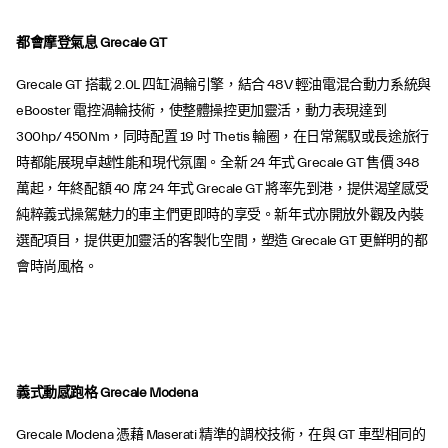
都會摩登氣息 Grecale GT
Grecale GT 搭載 2.0L 四缸渦輪引擎，結合 48V 輕油電混合動力系統與
eBooster 電控渦輪技術，使整體操控更加靈活，動力表現達到
300hp/ 450Nm，同時配置 19 吋 Thetis 輪圈，在日常駕馭或長途旅行
時都能展現卓越性能和現代氛圍。全新 24 年式 Grecale GT 售價 348
萬起，年終配額 40 席 24 年式 Grecale GT 將率先到港，提供渴望感受
純粹義式操駕魅力的車主們更即時的享受。新年式亦開放外觀及內裝
選配項目，提供更加靈活的客製化空間，塑造 Grecale GT 更鮮明的都
會時尚風格。
義式動感跑格 Grecale Modena
Grecale Modena 憑藉 Maserati 精準的調校技術，在與 GT 車型相同的