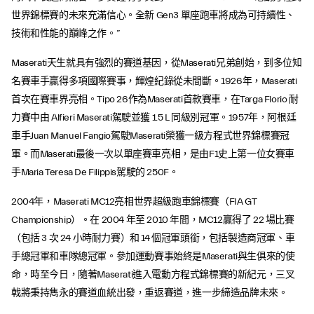
世界錦標賽的未來充滿信心。全新 Gen3 單座跑車將成為可持續性、
技術和性能的巔峰之作。”
Maserati天生就具有強烈的賽道基因，從Maserati兄弟創始，到多位知
名賽車手贏得多項國際賽事，輝煌紀錄從未間斷。1926年，Maserati
首次在賽車界亮相。Tipo 26作為Maserati首款賽車，在Targa Florio 耐
力賽中由 Alfieri Maserati駕駛並獲 1.5 L 同級別冠軍。1957年，阿根廷
車手Juan Manuel Fangio駕駛Maserati榮獲一級方程式世界錦標賽冠
軍。而Maserati最後一次以單座賽車亮相，是由F1史上第一位女賽車
手Maria Teresa De Filippis駕駛的 250F。
2004年，Maserati MC12亮相世界超級跑車錦標賽（FIA GT
Championship）。在 2004 年至 2010 年間，MC12贏得了 22 場比賽
（包括 3 次 24 小時耐力賽）和 14 個冠軍頭銜，包括製造商冠軍、車
手總冠軍和車隊總冠軍。參加運動賽事始終是Maserati與生俱來的使
命，時至今日，隨著Maserati進入電動方程式錦標賽的新紀元，三叉
戟將秉持雋永的賽道血統出發，重返賽道，進一步締造品牌未來。