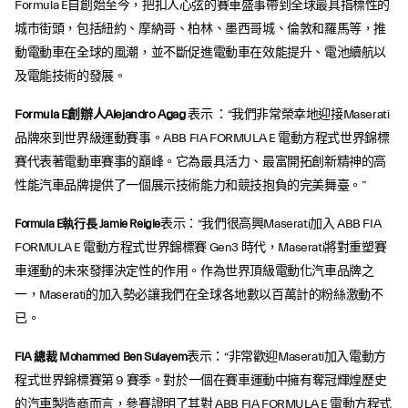
Formula E自創始至今，把扣人心弦的賽車盛事帶到全球最具指標性的
城市街頭，包括紐約、摩納哥、柏林、墨西哥城、倫敦和羅馬等，推
動電動車在全球的風潮，並不斷促進電動車在效能提升、電池續航以
及電能技術的發展。
Formula E創辦人Alejandro Agag
表示 ：“我們非常榮幸地迎接Maserati
品牌來到世界級運動賽事。ABB FIA FORMULA E 電動方程式世界錦標
賽代表著電動車賽事的巔峰。它為最具活力、最富開拓創新精神的高
性能汽車品牌提供了一個展示技術能力和競技抱負的完美舞臺。”
Formula E執行長 Jamie Reigle
表示：“我們很高興Maserati加入 ABB FIA
FORMULA E 電動方程式世界錦標賽 Gen3 時代，Maserati將對重塑賽
車運動的未來發揮決定性的作用。作為世界頂級電動化汽車品牌之
一，Maserati的加入勢必讓我們在全球各地數以百萬計的粉絲激動不
已。
FIA 總裁 Mohammed Ben Sulayem
表示：“非常歡迎Maserati加入電動方
程式世界錦標賽第 9 賽季。對於一個在賽車運動中擁有奪冠輝煌歷史
的汽車製造商而言，參賽證明了其對 ABB FIA FORMULA E 電動方程式