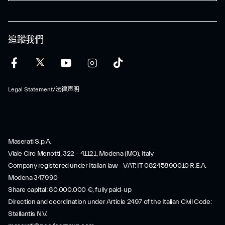
追蹤我們
Legal Statement/法律声明
Maserati S.p.A.
Viale Ciro Menotti, 322 – 41121, Modena (MO), Italy
Company registered under Italian law - VAT: IT 08245890010 R.E.A.
Modena 347990
Share capital: 80.000.000 €, fully paid-up
Direction and coordination under Article 2497 of the Italian Civil Code:
Stellantis N.V.