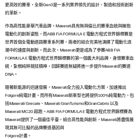
更高效的賽車，全新Gen3是一系列業界領先的設計、製造和技術創新
的革新。
作為高性能豪華汽車品牌，Maserati具有無與倫比的賽車血統與擁抱
電動化的創新姿態，而ABB FIA FORMULA E 電動方程式世界錦標賽是
世界首個全電動道路賽車系列賽，兩者的結合完美地演繹了電動化浪
潮中的速度與創新。而此次，Maserati更是成為了參賽ABB FIA
FORMULA E 電動方程式世界錦標賽的第一個義大利品牌，身懷賽車血
統，紮根純粹競技精神，回歸賽道無疑將進一步提升Maserati的賽道
DNA。
隨著新能源的迅速發展，Maserati全力投入電動化方案，加速推出
Folgore純電計畫。而所有Maserati新車型也將提供100%純電動力，包
括Maserati Grecale、Maserati GranTurismo和GranCabrio 以及
Maserati MC20 超跑。ABB FIA FORMULA E 電動方程式世界錦標賽為
Maserati提供了一個最佳平臺，結合高性能與創新，Maserati將盡情展
現其無可比擬的品牌賽道基因與
Folgore計畫。