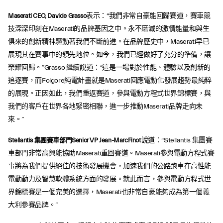
Maserati CEO, Davide Grasso
表示：“我們非常自豪能回歸賽道，賽車競
技深深印刻在Maserati的品牌基因之中。永不磨滅的激情能量和與生
俱來的創新精神驅動著我們不斷前進。在品牌歷史中，Maserati早已
展現其在賽事中的領先地位。如今，我們已經做好了充分的準備，讓
榮耀回歸。”Grasso 繼續說道：“這是一場對於性能、體驗以及創新的
追逐賽，而Folgore純電計畫就是Maserati回應電動化發展趨勢最純粹
的展現。正因如此，我們重返賽道，參與電動方程式世界錦標賽，與
我們的客戶在世界各地緊密相聯，進一步推動Maserati品牌走向未
來。”
Stellantis 集團賽車部門Senior VP Jean-MarcFinot
說道：“Stellantis 集團賽
車部門非常高興能協助Maserati重回賽道。Maserati參與電動方程式賽
事將為我們提供絕佳的技術發展機會，加速我們的公路跑車在高性能
電動動力及智慧軟體系統方面的發展。就此而言，參與電動方程式世
界錦標賽是一個完美的選擇，Maserati也非常自豪能夠成為第一個義
大利參賽品牌。”