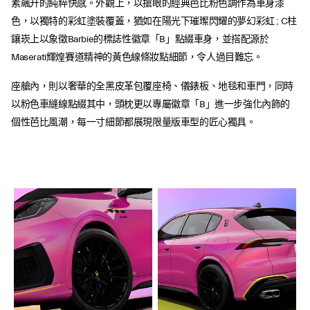
素飆升的純粹快感。外觀上，以搶眼的經典芭比粉色調作為車身漆
色，以獨特的彩虹塗裝覆蓋，猶如在陽光下璀璨閃耀的夢幻彩虹 ; C柱
鑲崁上以象徵Barbie的標誌性徽章「B」點綴車身，並搭配源於
Maserati輝煌賽道精神的黃色線條妝點細節，令人過目難忘。
座艙內，則以奢華的全黑皮革包覆座椅、儀錶板、地毯和車門，同時
以粉色車縫線點綴其中，頭枕更以專屬徽章「B」進一步強化內飾的
個性芭比風潮，每一寸細節都展現限量版車型的匠心獨具。