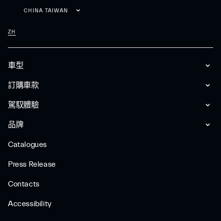
CHINA TAIWAN
ZH
車型
訂購車款
駕馭體驗
品牌
Catalogues
Press Release
Contacts
Accessibility