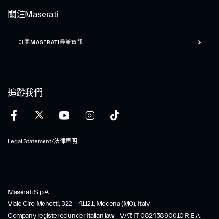
關注Maserati
訂閱MASERATI最新資訊
追蹤我們
Legal Statement/法律声明
Maserati S.p.A.
Viale Ciro Menotti, 322 – 41121, Modena (MO), Italy
Company registered under Italian law - VAT: IT 08245890010 R.E.A.