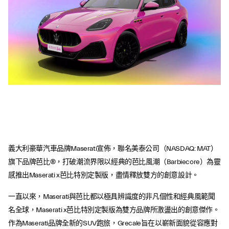
義大利豪華汽車品牌Maserati宣佈，聯名美泰公司（NASDAQ: MAT）
旗下品牌芭比®，打破潮流界限以經典的芭比風潮（Barbiecore）為靈
感推出Maserati x芭比特別定製版，盡情釋放雙方的創意設計。
一直以來，Maserati與芭比都以極具辨識度的非凡個性和經典風範聞
名全球，Maserati x芭比特別定製版為雙方品牌所激盪出的創意傑作。
作為Maserati品牌全新的SUV跑旅，Grecale旨在以嶄新面貌從容應對