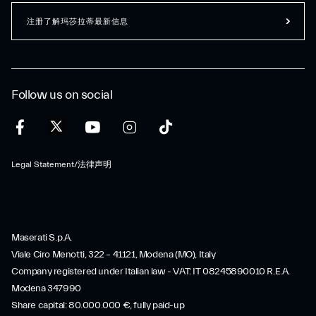
注册了解玛莎拉蒂最新信息
Follow us on social
Legal Statement/法律声明
Maserati S.p.A.
Viale Ciro Menotti, 322 – 41121, Modena (MO), Italy
Company registered under Italian law - VAT: IT 08245890010 R.E.A.
Modena 347990
Share capital: 80.000.000 €, fully paid-up