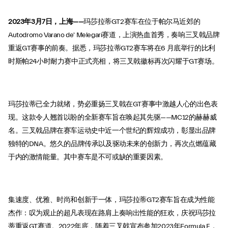
2023年3月7日，上海——
玛莎拉蒂GT2赛车在位于帕尔马近郊的
Autodromo Varano de' Melegari赛道，上演热血首秀，奏响三叉戟品牌
重返GT赛事的前奏。据悉，玛莎拉蒂GT2赛车将在6 月底举行的比利
时斯帕24小时耐力赛中正式亮相，将三叉戟徽标再次闪耀于GT赛场。
玛莎拉蒂已全力就绪，势必重扬三叉戟在GT赛事中激越人心的出色表
现。这款令人翘首以盼的全新赛车旨在唤起其先驱——MC12的赫赫威
名。三叉戟品牌在赛车运动史中近一个世纪的辉煌成功，彰显出品牌
独特的DNA。悠久的品牌传承以及驱动未来的创新力，再次点燃蕴藏
于内的激情能量。其中赛车是不可或缺的重要因素。
集速度、优雅、时尚和创新于一体，玛莎拉蒂GT2赛车旨在成为性能
杰作：叹为观止的超凡表现在路肩上奏响出性能的狂欢，庆祝玛莎拉
蒂重返GT赛道。2022年底，随着三叉戟宣布参加2023年Formula E，