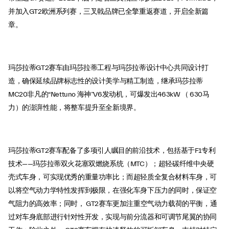
并加入GT2欧洲系列赛，三叉戟品牌已全擎重返赛道，开启全新篇
章。
玛莎拉蒂GT2赛车由玛莎拉蒂工程与玛莎拉蒂设计中心共同设计打
造，确保延续品牌标志性的设计美学与精工制造，继承玛莎拉蒂
MC20非凡的“Nettuno 海神”V6发动机，可爆发出463kW （ 630马
力）的澎湃性能，将整车提升至全新境界。
玛莎拉蒂GT2赛车配备了多项引人瞩目的前沿技术，包括基于F1专利
技术——玛莎拉蒂双火花塞双燃烧系统（MTC）；超轻碳纤维中央硬
壳式车身，可实现优秀的重量功率比；而超轻质全复合材料车身，可
以将空气动力学特性发挥到极限，在强化车身下压力的同时，保证空
气阻力的高效率；同时， GT2赛车更加注重空气动力载荷的平衡，通
过对车身底部进行针对性开发，实现与前分流器和可调节尾翼的协同