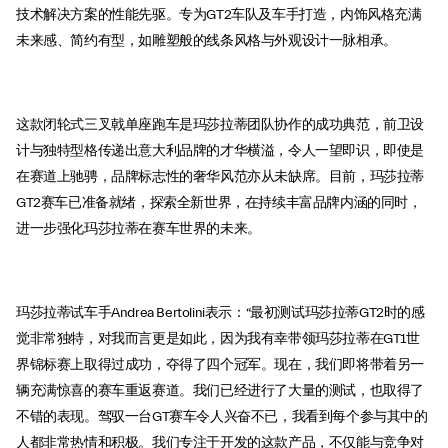
技术解决方案的性能先驱。专为GT2车队及车手打造，内饰风格充满
未来感、简约有型，如雕塑般的线条风格与外观设计一脉相承。
这款闭轮式三叉戟单座跑车是玛莎拉蒂团队协作的成功典范，前卫设
计与独特型格传递出意大利品牌的才华横溢，令人一望即识，即使是
在赛道上驰骋，品牌标志性的奢华风范亦从未缺席。目前，玛莎拉蒂
GT2赛车已准备就绪，探索全新世界，在持续丰富品牌内涵的同时，
进一步强化玛莎拉蒂在赛车世界的未来。
玛莎拉蒂试车手Andrea Bertolini表示：“最初测试玛莎拉蒂GT2时的感
觉非常独特，对我而言更是如此，因为我有幸带领玛莎拉蒂在GT1世
界锦标赛上取得过成功，夺得了四个冠军。现在，我们即将带着另一
辆充满惊喜的赛车重返赛道。我们已经进行了大量的测试，也取得了
不错的表现。驾驭一台GT赛车令人兴奋不已，我看到每个参与其中的
人都非常热情和积极。我们专注于开发的这款产品，不仅能与竞争对