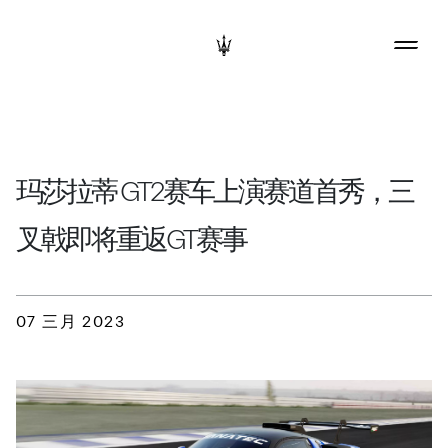
玛莎拉蒂 GT2赛车上演赛道首秀，三
叉戟即将重返GT赛事
07 三月 2023