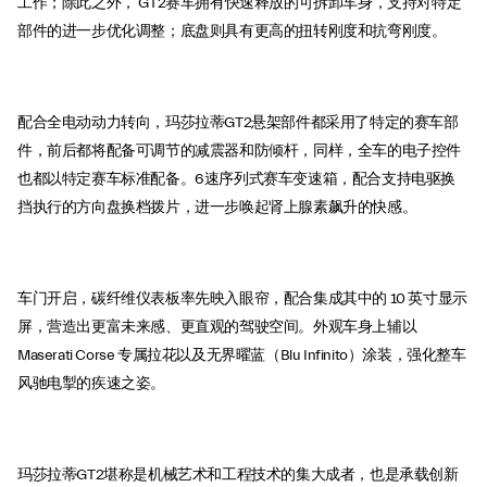
工作；除此之外， GT2赛车拥有快速释放的可拆卸车身，支持对特定
部件的进一步优化调整；底盘则具有更高的扭转刚度和抗弯刚度。
配合全电动动力转向，玛莎拉蒂GT2悬架部件都采用了特定的赛车部
件，前后都将配备可调节的减震器和防倾杆，同样，全车的电子控件
也都以特定赛车标准配备。6速序列式赛车变速箱，配合支持电驱换
挡执行的方向盘换档拨片，进一步唤起肾上腺素飙升的快感。
车门开启，碳纤维仪表板率先映入眼帘，配合集成其中的 10 英寸显示
屏，营造出更富未来感、更直观的驾驶空间。外观车身上辅以
Maserati Corse 专属拉花以及无界曜蓝（Blu Infinito）涂装，强化整车
风驰电掣的疾速之姿。
玛莎拉蒂GT2堪称是机械艺术和工程技术的集大成者，也是承载创新