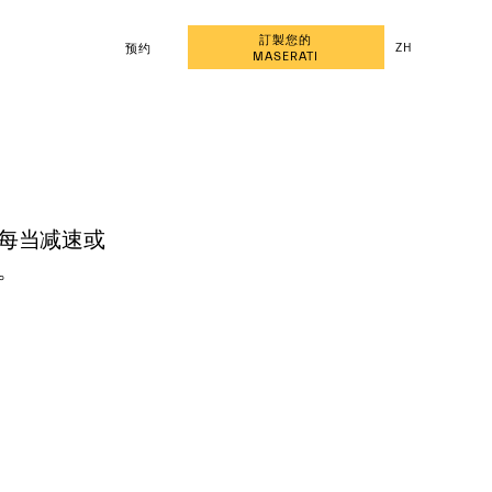
訂製您的
ZH
预约
MASERATI
每当减速或
。