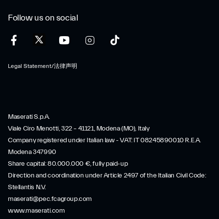
Follow us on social
Legal Statement/法律声明
Maserati S.p.A.
Viale Ciro Menotti, 322 – 41121, Modena (MO), Italy
Company registered under Italian law - VAT: IT 08245890010 R.E.A.
Modena 347990
Share capital: 80.000.000 €, fully paid-up
Direction and coordination under Article 2497 of the Italian Civil Code:
Stellantis N.V.
maserati@pec.fcagroup.com
www.maserati.com