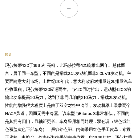
简介
玛莎拉蒂420于1985年亮相，比玛莎拉蒂425晚推出两年。总体而
言，属于同一车型，不同的是搭载2.5L发动机而非2.0L V6发动机。主
要面向意大利市场。上世纪80年代，意大利政府对排量超2L排量汽车
征收重税，玛莎拉蒂420应运而生。与420同时推出，运动型420 S的
输出功率提高30马力，达到了非同凡响的210马力，搭载2L发动机。
性能的增强很大程度上是由于双空对空中冷器，发动机罩上装载两个
NACA风道，因而无需中冷器。该车型与Biturbo S非常相似，不同的
是其拥有四门，且轴距更长。车身采用相同处理，双色调（银色或红
色覆盖灰色下部车身），黑镀铬点缀。内饰采用红色手工皮革，布置
于座椅、中控台、仪表板和扶手的中央位置。自1986年始，玛莎拉蒂