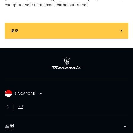
except for your First name, will be published.
提交
SINGAPORE
EN
ZH
车型