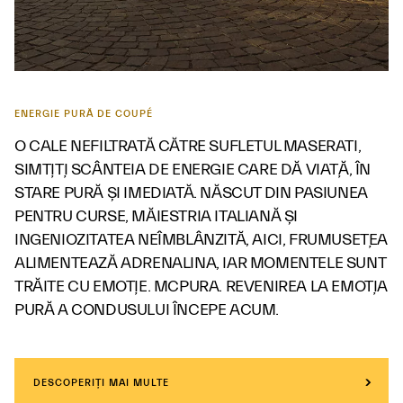
ENERGIE PURĂ DE COUPÉ
O CALE NEFILTRATĂ CĂTRE SUFLETUL MASERATI,
SIMȚIȚI SCÂNTEIA DE ENERGIE CARE DĂ VIAȚĂ, ÎN
STARE PURĂ ȘI IMEDIATĂ. NĂSCUT DIN PASIUNEA
PENTRU CURSE, MĂIESTRIA ITALIANĂ ȘI
INGENIOZITATEA NEÎMBLÂNZITĂ, AICI, FRUMUSEȚEA
ALIMENTEAZĂ ADRENALINA, IAR MOMENTELE SUNT
TRĂITE CU EMOȚIE. MCPURA. REVENIREA LA EMOȚIA
PURĂ A CONDUSULUI ÎNCEPE ACUM.
DESCOPERIȚI MAI MULTE