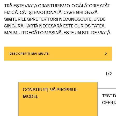
TRĂIEȘTE VIAȚA GRANTURISMO. O CĂLĂTORIE ATÂT
FIZICĂ, CÂT ȘI EMOȚIONALĂ, CARE GHIDEAZĂ
SIMȚURILE SPRE TERITORII NECUNOSCUTE, UNDE
SINGURA HARTĂ NECESARĂ ESTE CURIOSITATEA.
MAI MULT DECÂT O MAȘINĂ, ESTE UN STIL DE VIAȚĂ.
DESCOPERIȚI MAI MULTE
1/2
CONSTRUIȚI-VĂ PROPRIUL
TEST D
MODEL
OFERT