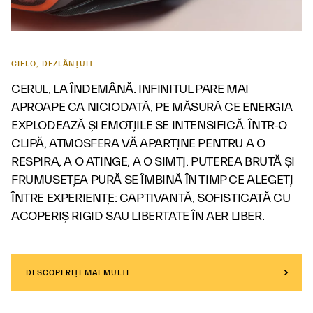
CIELO, DEZLĂNȚUIT
CERUL, LA ÎNDEMÂNĂ. INFINITUL PARE MAI
APROAPE CA NICIODATĂ, PE MĂSURĂ CE ENERGIA
EXPLODEAZĂ ȘI EMOȚIILE SE INTENSIFICĂ. ÎNTR-O
CLIPĂ, ATMOSFERA VĂ APARȚINE PENTRU A O
RESPIRA, A O ATINGE, A O SIMȚI. PUTEREA BRUTĂ ȘI
FRUMUSEȚEA PURĂ SE ÎMBINĂ ÎN TIMP CE ALEGEȚI
ÎNTRE EXPERIENȚE: CAPTIVANTĂ, SOFISTICATĂ CU
ACOPERIȘ RIGID SAU LIBERTATE ÎN AER LIBER.
DESCOPERIȚI MAI MULTE