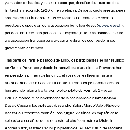
y amantes de las dos y cuatro ruedas que, desafiando a sus propios
límites, han recorrido 1926 km en 5 etapas. Deportividad y prestaciones
son valores intrínsecos al ADN de Maserati, durante este evento
puestos a disposición de la asociación benéfica Rêves (
www.reves.fr
):
por cada km recorrido por cada participante, el tour ha donado un euro
a la asociación francesa para ayudar a realizar los sueños de niños
gravemente enfermos.
Tras partir de París el pasado 1 de junio, los participantes se han reunido
en Aix-en-Provence y desde la maravillosa ciudad de La Provenza han
empezado la primera de las cinco etapas que les llevaría hasta la
histórica sede de la Casa del Tridente. Diferentes personalidades no
han querido faltar a la cita, como el ex piloto de Fórmula 1 y actor
Paul Belmondo, el seleccionador de la nacional de ciclismo italiana
Davide Cassani, los ciclistas Alessandro Ballan, Marco Velo y Niccolò
Bonifazio. Presentes también José Miguel Antúnez, ex capitán de la
selecciona española de baloncesto, el chef con estrella Michelin
Andrea Sarri y Matteo Panini, propietario del Museo Panini de Módena.