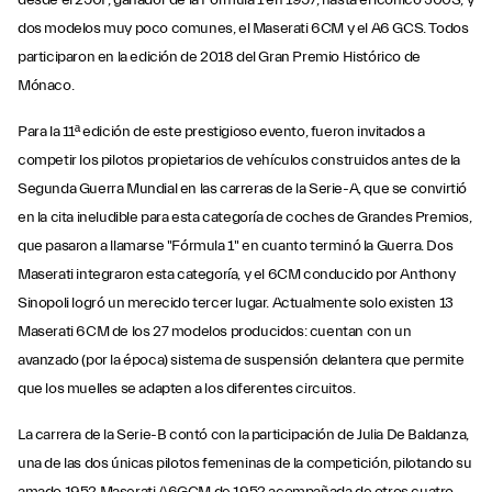
dos modelos muy poco comunes, el Maserati 6CM y el A6 GCS. Todos
participaron en la edición de 2018 del Gran Premio Histórico de
Mónaco.
Para la 11ª edición de este prestigioso evento, fueron invitados a
competir los pilotos propietarios de vehículos construidos antes de la
Segunda Guerra Mundial en las carreras de la Serie-A, que se convirtió
en la cita ineludible para esta categoría de coches de Grandes Premios,
que pasaron a llamarse "Fórmula 1" en cuanto terminó la Guerra. Dos
Maserati integraron esta categoría, y el 6CM conducido por Anthony
Sinopoli logró un merecido tercer lugar. Actualmente solo existen 13
Maserati 6CM de los 27 modelos producidos: cuentan con un
avanzado (por la época) sistema de suspensión delantera que permite
que los muelles se adapten a los diferentes circuitos.
La carrera de la Serie-B contó con la participación de Julia De Baldanza,
una de las dos únicas pilotos femeninas de la competición, pilotando su
amado 1952 Maserati A6GCM de 1952 acompañada de otros cuatro