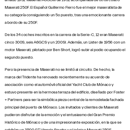
Maserati 250F. El Español Guillermo Fierro fue el mejor maseratista de
su categoría consiguiendo un 5o puesto, tras una emocionante carrera
a bordo de su 250F.
De los 34 coches inscritos en la carrera de la Serie-C, 12 eran Maserati:
cinco 300S, seis A6GCS y un 200SI. Además, un Lister de 1956 con un
motor Maserati, pilotado por Ben Short, logró subir al podio ocupando el
segundo puesto.
Pero la presencia de Maserati no se limitó al circuito. De hecho, la
marca del Tridente ha renovado recientemente su acuerdo de
asociación como el automóvil oficial del Yacht Club de Mónaco y
estuvo presente en la hermosa terraza del edificio, diseñado por Foster
+ Partners para ser la simbólica pieza central de la remodelada fachada
principal del puerto de Mónaco. Los invitados y clientes de Maserati
pudieron disfrutar de la emoción y el entusiasmo del Gran Premio
Histórico de Mónaco y de una impresionante exposición, en la que se
exhibían un 3500 GT Vignale Spyder y el icónico Maserati 250F.