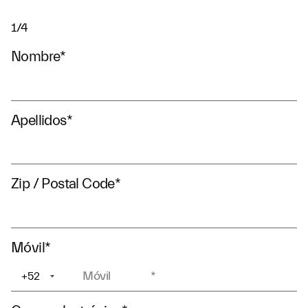
1/4
Nombre
*
Apellidos
*
Zip / Postal Code
*
Móvil
*
+52
+1