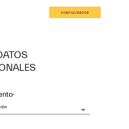
ES
RESERVA UNA CITA
CONFIGURADOR
DATOS
ONALES
ento
*
ción