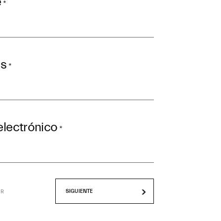
e
*
os
*
electrónico
*
OR