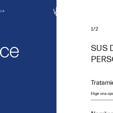
RCA
1/2
ce
SUS 
PERS
Tratami
Elige una op