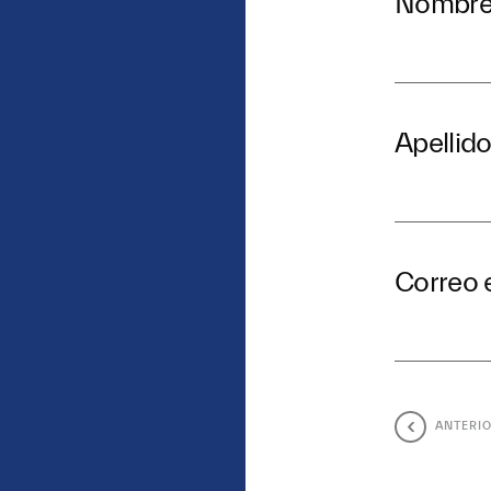
Nombr
Apellid
Correo 
ANTERI